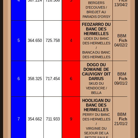
4
367.224
726.306
3
Fiche
BERGERS
13/04/2012
D'ECOUVES /
BRIDJET AU
PARADIS D'ORSY
FEDZARRO DU
BANC DES
HERMELLES
BBM M
UDEX DU BANC
5
364.650
725.758
4
Fiche
DES HERMELLES
04/02/2010
/
BIANCA DU BANC
DES HERMELLES
DOGO DU
DOMAINE DE
CAUVIGNY DIT
BBM M
6
358.325
717.454
6
DARIUS
Fiche
09/01/2008
SKUD DU
VENDOCRE /
BELLA
HOOLIGAN DU
BANC DES
HERMELLES
BBM M
PERRY DU BANC
7
354.662
711.933
9
Fiche
DES HERMELLES
21/01/2012
/
VIRGINIE DU
SEJOUR DE LA
PETITE SAULE