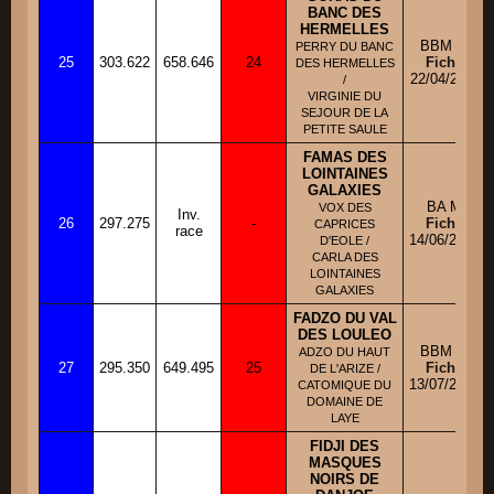
BANC DES
HERMELLES
BBM M
PERRY DU BANC
25
303.622
658.646
24
Fiche
DES HERMELLES
22/04/2011
/
VIRGINIE DU
SEJOUR DE LA
PETITE SAULE
FAMAS DES
LOINTAINES
GALAXIES
BA M
VOX DES
Inv.
26
297.275
-
Fiche
CAPRICES
race
14/06/2010
D'EOLE /
CARLA DES
LOINTAINES
GALAXIES
FADZO DU VAL
DES LOULEO
BBM M
ADZO DU HAUT
27
295.350
649.495
25
Fiche
DE L'ARIZE /
13/07/2010
CATOMIQUE DU
DOMAINE DE
LAYE
FIDJI DES
MASQUES
NOIRS DE