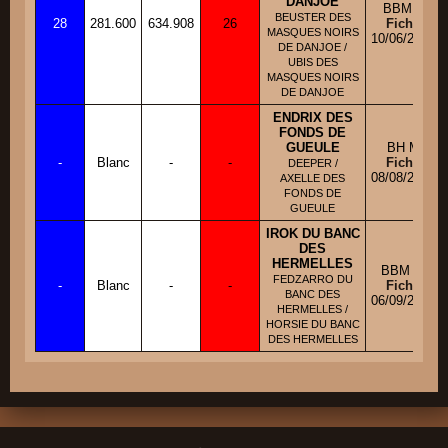
DANJOE
BBM F
BEUSTER DES
28
281.600
634.908
26
Fiche
MASQUES NOIRS
10/06/2010
DE DANJOE /
UBIS DES
MASQUES NOIRS
DE DANJOE
ENDRIX DES
FONDS DE
GUEULE
BH M
-
Blanc
-
-
Fiche
DEEPER /
08/08/2009
AXELLE DES
FONDS DE
GUEULE
IROK DU BANC
DES
HERMELLES
BBM M
FEDZARRO DU
-
Blanc
-
-
Fiche
BANC DES
06/09/2013
HERMELLES /
HORSIE DU BANC
DES HERMELLES