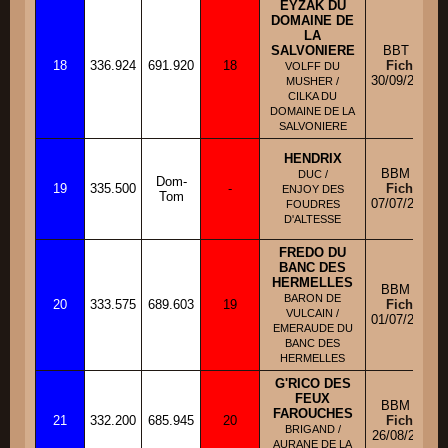
EYZAK DU
DOMAINE DE
LA
SALVONIERE
BBT M
18
336.924
691.920
18
Fiche
VOLFF DU
30/09/2009
MUSHER /
CILKA DU
DOMAINE DE LA
SALVONIERE
HENDRIX
BBM M
DUC /
Dom-
19
335.500
-
Fiche
ENJOY DES
Tom
07/07/2012
FOUDRES
D'ALTESSE
FREDO DU
BANC DES
HERMELLES
BBM M
BARON DE
20
333.575
689.603
19
Fiche
VULCAIN /
01/07/2010
EMERAUDE DU
BANC DES
HERMELLES
G'RICO DES
FEUX
BBM M
FAROUCHES
21
332.200
685.945
20
Fiche
BRIGAND /
26/08/2011
AURANE DE LA