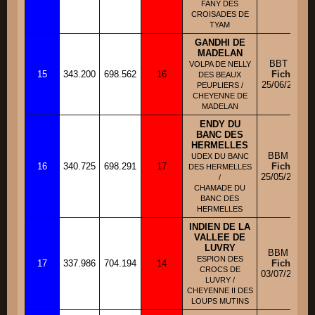
FANY DES
CROISADES DE
TYAM
GANDHI DE
MADELAN
BBT M
VOLPA DE NELLY
15
343.200
698.562
16
Fiche
DES BEAUX
25/06/2011
PEUPLIERS /
CHEYENNE DE
MADELAN
ENDY DU
BANC DES
HERMELLES
BBM M
UDEX DU BANC
16
340.725
698.291
17
Fiche
DES HERMELLES
25/05/2009
/
CHAMADE DU
BANC DES
HERMELLES
INDIEN DE LA
VALLEE DE
LUVRY
BBM M
ESPION DES
17
337.986
704.194
14
Fiche
CROCS DE
03/07/2013
LUVRY /
CHEYENNE II DES
LOUPS MUTINS