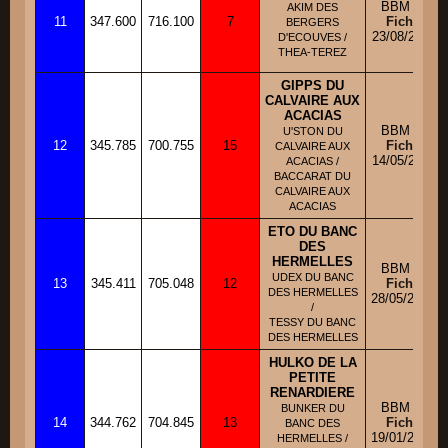
BBM M
AKIM DES
11
347.600
716.100
7
Fiche
BERGERS
23/08/2011
D'ECOUVES /
THEA-TEREZ
GIPPS DU
CALVAIRE AUX
ACACIAS
BBM M
U'STON DU
12
345.785
700.755
15
Fiche
CALVAIRE AUX
14/05/2011
ACACIAS /
BACCARAT DU
CALVAIRE AUX
ACACIAS
ETO DU BANC
DES
HERMELLES
BBM M
UDEX DU BANC
13
345.411
705.048
12
Fiche
DES HERMELLES
28/05/2009
/
TESSY DU BANC
DES HERMELLES
HULKO DE LA
PETITE
RENARDIERE
BBM M
BUNKER DU
14
344.762
704.845
13
Fiche
BANC DES
19/01/2012
HERMELLES /