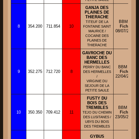
GANJA DES
PLAINES DE
THIERACHE
BBM F
TITEUF DE LA
8
354.200
711.854
10
Fiche
FONTAINE SAINT
08/07/2011
MAURICE /
COCAINE DES
PLAINES DE
THIERACHE
GAVROCHE DU
BANC DES
HERMELLES
BBM M
PERRY DU BANC
9
352.275
712.720
8
Fiche
DES HERMELLES
22/04/2011
/
VIRGINIE DU
SEJOUR DE LA
PETITE SAULE
FUSTY DU
BOIS DES
TREMBLES
BBM M
10
350.350
709.412
11
Fiche
TEJO DU CHEMIN
23/05/2010
DES LUSITANES /
UBYS DU BOIS
DES TREMBLES
GYBUS