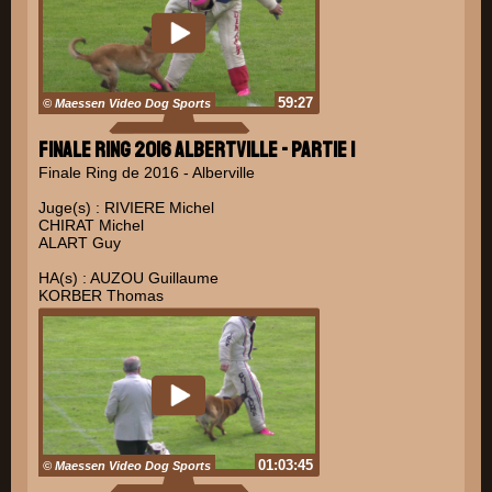
59:27
© Maessen Video Dog Sports
Finale Ring 2016 Albertville - Partie 1
Finale Ring de 2016 - Alberville
Juge(s) : RIVIERE Michel
CHIRAT Michel
ALART Guy
HA(s) : AUZOU Guillaume
KORBER Thomas
PINAT Johnny
01:03:45
© Maessen Video Dog Sports