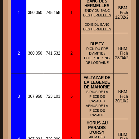
BANC DES
HERMELLES
BBM M
ENDY DU BANC
1
380.050
745.158
1
Fiche
DES HERMELLES
12/02/2013
/
DIXIE DU BANC
DES HERMELLES
DUSTY
BBM M
DICK DU PRE
2
380.050
741.532
2
Fiche
D'AMITIE /
28/04/2008
PHILIP DU KING
DE LORRAINE
FALTAZAR DE
LA LEGENDE
DE MAHORIE
BBM M
SIRIUS DE LA
3
367.950
723.103
5
Fiche
PIECE DE
30/10/2010
L'ASAUT /
VENUS DE LA
PIECE DE
L'ASAUT
HORUS AU
PARADIS
D'ORSY
BBM M
AKIM DES