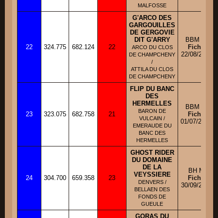
MALFOSSE
G'ARCO DES
GARGOUILLES
DE GERGOVIE
DIT G'ARRY
BBM M
22
324.775
682.124
22
Fiche
ARCO DU CLOS
22/08/2011
DE CHAMPCHENY
/
ATTILA DU CLOS
DE CHAMPCHENY
FLIP DU BANC
DES
HERMELLES
BBM M
BARON DE
23
323.075
682.758
21
Fiche
VULCAIN /
01/07/2010
EMERAUDE DU
BANC DES
HERMELLES
GHOST RIDER
DU DOMAINE
DE LA
BH M
VEYSSIERE
24
304.700
659.358
23
Fiche
DENVERS /
30/09/2011
BELLAEN DES
FONDS DE
GUEULE
GORAS DU