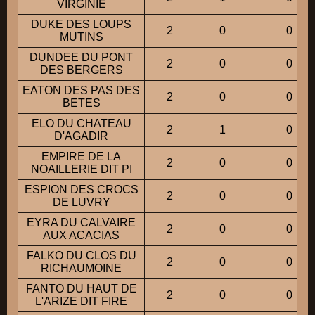
VIRGINIE
DUKE DES LOUPS
2
0
0
MUTINS
DUNDEE DU PONT
2
0
0
DES BERGERS
EATON DES PAS DES
2
0
0
BETES
ELO DU CHATEAU
2
1
0
D'AGADIR
EMPIRE DE LA
2
0
0
NOAILLERIE DIT PI
ESPION DES CROCS
2
0
0
DE LUVRY
EYRA DU CALVAIRE
2
0
0
AUX ACACIAS
FALKO DU CLOS DU
2
0
0
RICHAUMOINE
FANTO DU HAUT DE
2
0
0
L'ARIZE DIT FIRE