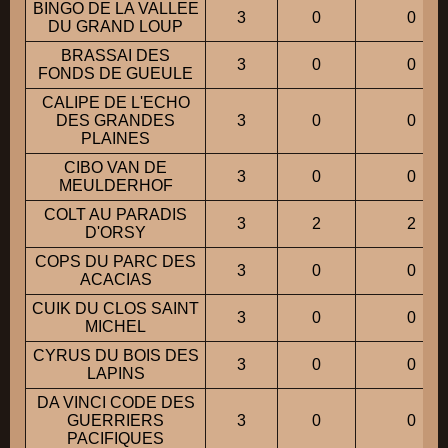
BINGO DE LA VALLEE
3
0
0
DU GRAND LOUP
BRASSAI DES
3
0
0
FONDS DE GUEULE
CALIPE DE L'ECHO
DES GRANDES
3
0
0
PLAINES
CIBO VAN DE
3
0
0
MEULDERHOF
COLT AU PARADIS
3
2
2
D'ORSY
COPS DU PARC DES
3
0
0
ACACIAS
CUIK DU CLOS SAINT
3
0
0
MICHEL
CYRUS DU BOIS DES
3
0
0
LAPINS
DA VINCI CODE DES
GUERRIERS
3
0
0
PACIFIQUES