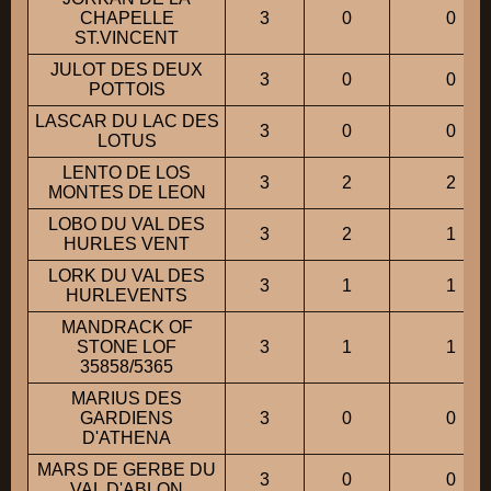
CHAPELLE
3
0
0
ST.VINCENT
JULOT DES DEUX
3
0
0
POTTOIS
LASCAR DU LAC DES
3
0
0
LOTUS
LENTO DE LOS
3
2
2
MONTES DE LEON
LOBO DU VAL DES
3
2
1
HURLES VENT
LORK DU VAL DES
3
1
1
HURLEVENTS
MANDRACK OF
STONE LOF
3
1
1
35858/5365
MARIUS DES
GARDIENS
3
0
0
D'ATHENA
MARS DE GERBE DU
3
0
0
VAL D'ABLON