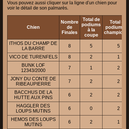
Vous pouvez aussi cliquer sur la ligne d'un chien pour
voir le détail de son palmarès.
Total de
Nombre
Total de
podiums
Chien
de
podiums a
à la
Finales
championn
coupe
ITHOS DU CHAMP DE
8
5
5
LA BARRE
VICO DE TURENFELS
8
2
1
BUNK LOF
7
1
2
12343/2000
JONY DU CONTE DE
7
2
2
RIBEAUPIERRE
BACCHUS DE LA
6
2
2
HUTTE AUX PINS
HAGGLER DES
6
0
2
LOUPS MUTINS
HEMOS DES LOUPS
6
2
1
MUTINS