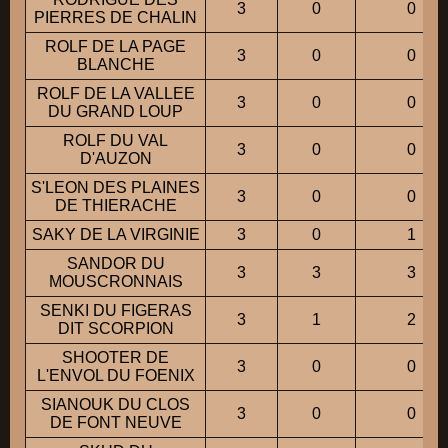
3
0
0
PIERRES DE CHALIN
ROLF DE LA PAGE
3
0
0
BLANCHE
ROLF DE LA VALLEE
3
0
0
DU GRAND LOUP
ROLF DU VAL
3
0
0
D'AUZON
S'LEON DES PLAINES
3
0
0
DE THIERACHE
SAKY DE LA VIRGINIE
3
0
1
SANDOR DU
3
3
3
MOUSCRONNAIS
SENKI DU FIGERAS
3
1
2
DIT SCORPION
SHOOTER DE
3
0
0
L'ENVOL DU FOENIX
SIANOUK DU CLOS
3
0
0
DE FONT NEUVE