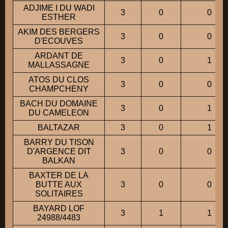
ADJIME I DU WADI
3
0
0
ESTHER
AKIM DES BERGERS
3
0
0
D'ECOUVES
ARDANT DE
3
0
1
MALLASSAGNE
ATOS DU CLOS
3
0
0
CHAMPCHENY
BACH DU DOMAINE
3
0
1
DU CAMELEON
BALTAZAR
3
0
1
BARRY DU TISON
D'ARGENCE DIT
3
0
0
BALKAN
BAXTER DE LA
BUTTE AUX
3
0
0
SOLITAIRES
BAYARD LOF
3
1
1
24988/4483