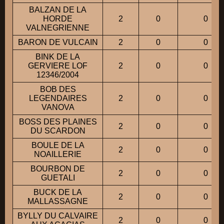
BALZAN DE LA
HORDE
2
0
0
VALNEGRIENNE
BARON DE VULCAIN
2
0
0
BINK DE LA
GERVIERE LOF
2
0
0
12346/2004
BOB DES
LEGENDAIRES
2
0
0
VANOVA
BOSS DES PLAINES
2
0
0
DU SCARDON
BOULE DE LA
2
0
0
NOAILLERIE
BOURBON DE
2
0
0
GUETALI
BUCK DE LA
2
0
0
MALLASSAGNE
BYLLY DU CALVAIRE
2
0
0