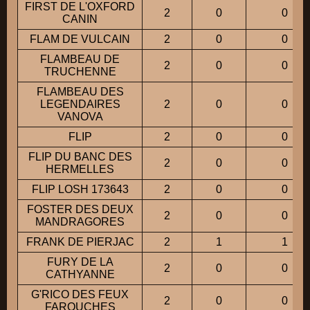
FIRST DE L'OXFORD
2
0
0
CANIN
FLAM DE VULCAIN
2
0
0
FLAMBEAU DE
2
0
0
TRUCHENNE
FLAMBEAU DES
LEGENDAIRES
2
0
0
VANOVA
FLIP
2
0
0
FLIP DU BANC DES
2
0
0
HERMELLES
FLIP LOSH 173643
2
0
0
FOSTER DES DEUX
2
0
0
MANDRAGORES
FRANK DE PIERJAC
2
1
1
FURY DE LA
2
0
0
CATHYANNE
G'RICO DES FEUX
2
0
0
FAROUCHES