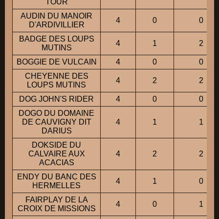
TOUR
AUDIN DU MANOIR
4
0
0
D'ARDIVILLIER
BADGE DES LOUPS
4
1
2
MUTINS
BOGGIE DE VULCAIN
4
0
0
CHEYENNE DES
4
2
2
LOUPS MUTINS
DOG JOHN'S RIDER
4
0
0
DOGO DU DOMAINE
DE CAUVIGNY DIT
4
1
1
DARIUS
DOKSIDE DU
CALVAIRE AUX
4
2
2
ACACIAS
ENDY DU BANC DES
4
1
0
HERMELLES
FAIRPLAY DE LA
4
0
1
CROIX DE MISSIONS