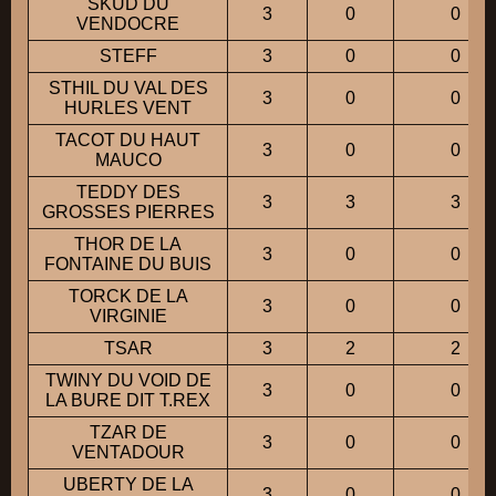
SKUD DU
3
0
0
VENDOCRE
STEFF
3
0
0
STHIL DU VAL DES
3
0
0
HURLES VENT
TACOT DU HAUT
3
0
0
MAUCO
TEDDY DES
3
3
3
GROSSES PIERRES
THOR DE LA
3
0
0
FONTAINE DU BUIS
TORCK DE LA
3
0
0
VIRGINIE
TSAR
3
2
2
TWINY DU VOID DE
3
0
0
LA BURE DIT T.REX
TZAR DE
3
0
0
VENTADOUR
UBERTY DE LA
3
0
0