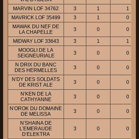
MARVIN LOF 34762
3
1
1
MAVRICK LOF 35499
3
1
0
MAWAK DU NEF DE
3
0
0
LA CHAPELLE
MIDWAY LOF 33643
3
1
1
MOOGLI DE LA
3
0
0
SEIGNEURIALE
N DRIX DU BANC
3
0
0
DES HERMELLES
N'DY DES SOLDATS
3
0
0
DE KRIST ALE
N'KEN DE LA
3
0
0
CATHYANNE
N'OROK DU DOMAINE
3
0
0
DE MELISSA
N'SHAINA DE
L'EMERAUDE
3
0
0
D'ELEKTRA