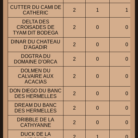
CUTTER DU CAMI DE
2
1
1
CATHERIC
DELTA DES
CROISADES DE
2
0
0
TYAM DIT BODEGA
DINAR DU CHATEAU
2
0
0
D'AGADIR
DOGTRA DU
2
0
0
DOMAINE D'ORCA
DOLMEN DU
CALVAIRE AUX
2
0
0
ACACIAS
DON DIEGO DU BANC
2
0
0
DES HERMELLES
DREAM DU BANC
2
0
0
DES HERMELLES
DRIBBLE DE LA
2
0
0
CATHYANNE
DUCK DE LA
2
1
0