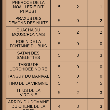
PHEROCE DE LA
NOAILLERIE DIT
5
2
1
PHAUST
PRAXUS DES
5
0
2
DEMONS DES NUITS
QUACHA DU
5
2
2
MOUSCRONNAIS
ROBIN DE LA
5
0
0
FONTAINE DU BUIS
SATAN DES
5
3
3
SABLETTES
TABOU DE
5
0
0
L'ORCHIDEE NOIRE
TANGUY DU MANIVAL
5
0
0
TINO DE LA VIRGINIE
5
4
5
TITUS DE LA
5
2
3
VIRGINIE
ARRON DU DOMAINE
DU CHENIL DE LA
4
3
3