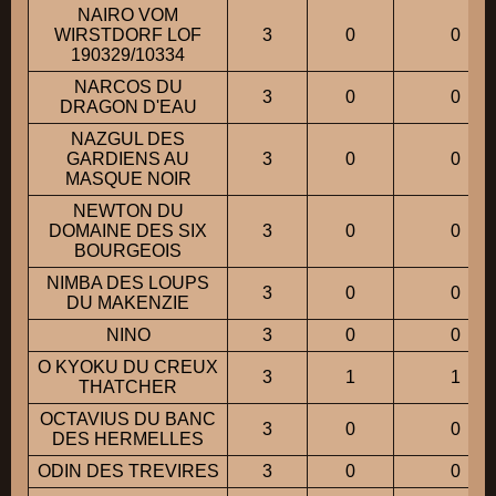
NAIRO VOM
WIRSTDORF LOF
3
0
0
190329/10334
NARCOS DU
3
0
0
DRAGON D'EAU
NAZGUL DES
GARDIENS AU
3
0
0
MASQUE NOIR
NEWTON DU
DOMAINE DES SIX
3
0
0
BOURGEOIS
NIMBA DES LOUPS
3
0
0
DU MAKENZIE
NINO
3
0
0
O KYOKU DU CREUX
3
1
1
THATCHER
OCTAVIUS DU BANC
3
0
0
DES HERMELLES
ODIN DES TREVIRES
3
0
0