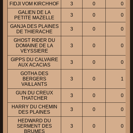
FIDJI VOM KIRCHHOF
3
0
0
GALIEN DE LA
3
0
0
PETITE MAZELLE
GANJA DES PLAINES
3
0
0
DE THIERACHE
GHOST RIDER DU
DOMAINE DE LA
3
0
0
VEYSSIERE
GIPPS DU CALVAIRE
3
0
0
AUX ACACIAS
GOTHA DES
BERGERS
3
0
1
VAILLANTS
GUN DU CREUX
3
0
0
THATCHER
HARRY DU CHEMIN
3
0
0
DES PLAINES
HEDWARD DU
SERMENT DES
3
0
0
BRUMES