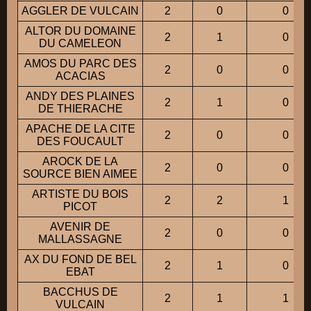
AGGLER DE VULCAIN
2
0
0
ALTOR DU DOMAINE
2
1
0
DU CAMELEON
AMOS DU PARC DES
2
0
0
ACACIAS
ANDY DES PLAINES
2
1
0
DE THIERACHE
APACHE DE LA CITE
2
0
0
DES FOUCAULT
AROCK DE LA
2
0
0
SOURCE BIEN AIMEE
ARTISTE DU BOIS
2
2
1
PICOT
AVENIR DE
2
0
0
MALLASSAGNE
AX DU FOND DE BEL
2
1
0
EBAT
BACCHUS DE
2
1
1
VULCAIN