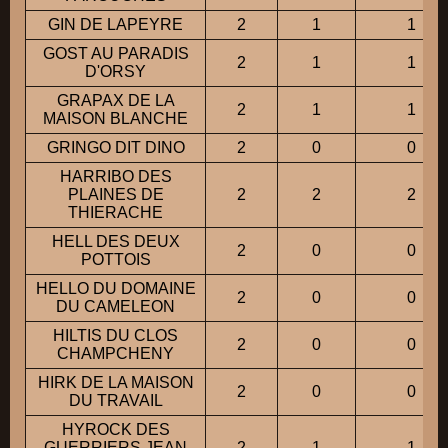
GIN DE LAPEYRE
2
1
1
GOST AU PARADIS
2
1
1
D'ORSY
GRAPAX DE LA
2
1
1
MAISON BLANCHE
GRINGO DIT DINO
2
0
0
HARRIBO DES
PLAINES DE
2
2
2
THIERACHE
HELL DES DEUX
2
0
0
POTTOIS
HELLO DU DOMAINE
2
0
0
DU CAMELEON
HILTIS DU CLOS
2
0
0
CHAMPCHENY
HIRK DE LA MAISON
2
0
0
DU TRAVAIL
HYROCK DES
GUERRIERS JEAN
2
1
1