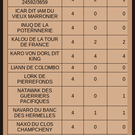
24592/3659
ICAR DIT IAM DU
4
0
0
VIEUX MARRONIER
INUQ DE LA
4
0
0
POTERNNERIE
KALOU DE LA TOUR
4
2
2
DE FRANCE
KARO VON DORL DIT
4
4
4
KING
LIANN DE COLOMBO
4
0
0
LORK DE
4
0
0
PIERREFONDS
NATAWAK DES
GUERRIERS
4
0
1
PACIFIQUES
NAVARO DU BANC
4
1
1
DES HERMELLES
NAXO DU CLOS
4
0
0
CHAMPCHENY