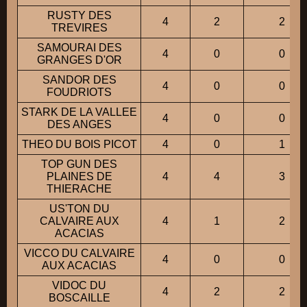
RUSTY DES
4
2
2
TREVIRES
SAMOURAI DES
4
0
0
GRANGES D'OR
SANDOR DES
4
0
0
FOUDRIOTS
STARK DE LA VALLEE
4
0
0
DES ANGES
THEO DU BOIS PICOT
4
0
1
TOP GUN DES
PLAINES DE
4
4
3
THIERACHE
US'TON DU
CALVAIRE AUX
4
1
2
ACACIAS
VICCO DU CALVAIRE
4
0
0
AUX ACACIAS
VIDOC DU
4
2
2
BOSCAILLE