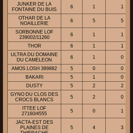
JUNKER DE LA
6
1
1
FONTAINE DU BUIS
OTHAR DE LA
6
5
5
NOAILLERIE
SORBONNE LOF
6
1
1
239002/11260
THOR
6
1
1
ULTRA DU DOMAINE
6
1
0
DU CAMELEON
AMOS LOSH 389882
5
0
0
BAKARI
5
1
0
DUSTY
5
2
2
GYNO DU CLOS DES
5
2
0
CROCS BLANCS
ITTEE LOF
5
0
1
27160/4555
JACTA-EST DES
PLAINES DE
5
4
3
THIERACHE