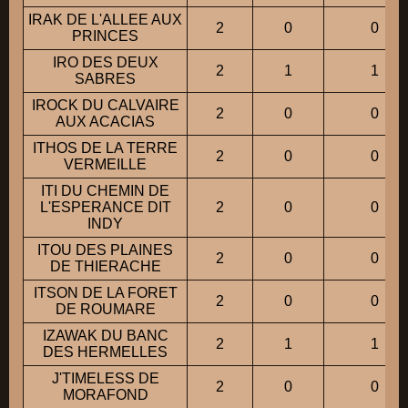
IRAK DE L'ALLEE AUX
2
0
0
PRINCES
IRO DES DEUX
2
1
1
SABRES
IROCK DU CALVAIRE
2
0
0
AUX ACACIAS
ITHOS DE LA TERRE
2
0
0
VERMEILLE
ITI DU CHEMIN DE
L'ESPERANCE DIT
2
0
0
INDY
ITOU DES PLAINES
2
0
0
DE THIERACHE
ITSON DE LA FORET
2
0
0
DE ROUMARE
IZAWAK DU BANC
2
1
1
DES HERMELLES
J'TIMELESS DE
2
0
0
MORAFOND