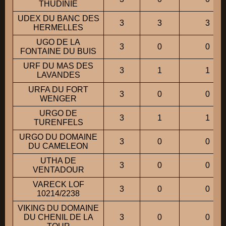
THUDINIE
UDEX DU BANC DES
3
3
3
HERMELLES
UGO DE LA
3
0
0
FONTAINE DU BUIS
URF DU MAS DES
3
1
1
LAVANDES
URFA DU FORT
3
0
0
WENGER
URGO DE
3
1
1
TURENFELS
URGO DU DOMAINE
3
0
0
DU CAMELEON
UTHA DE
3
0
0
VENTADOUR
VARECK LOF
3
0
0
10214/2238
VIKING DU DOMAINE
DU CHENIL DE LA
3
0
0