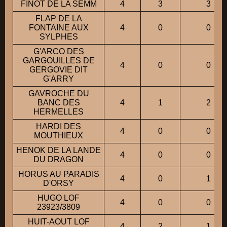
FINOT DE LA SEMM
4
3
3
FLAP DE LA
FONTAINE AUX
4
0
0
SYLPHES
G'ARCO DES
GARGOUILLES DE
4
0
0
GERGOVIE DIT
G'ARRY
GAVROCHE DU
BANC DES
4
1
2
HERMELLES
HARDI DES
4
0
0
MOUTHIEUX
HENOK DE LA LANDE
4
0
0
DU DRAGON
HORUS AU PARADIS
4
0
1
D'ORSY
HUGO LOF
4
0
0
23923/3809
HUIT-AOUT LOF
4
2
1