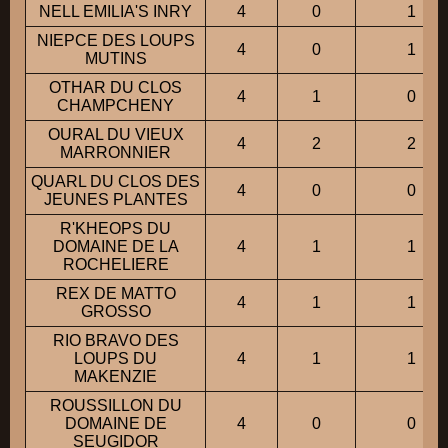
NELL EMILIA'S INRY
4
0
1
NIEPCE DES LOUPS
4
0
1
MUTINS
OTHAR DU CLOS
4
1
0
CHAMPCHENY
OURAL DU VIEUX
4
2
2
MARRONNIER
QUARL DU CLOS DES
4
0
0
JEUNES PLANTES
R'KHEOPS DU
DOMAINE DE LA
4
1
1
ROCHELIERE
REX DE MATTO
4
1
1
GROSSO
RIO BRAVO DES
LOUPS DU
4
1
1
MAKENZIE
ROUSSILLON DU
DOMAINE DE
4
0
0
SEUGIDOR