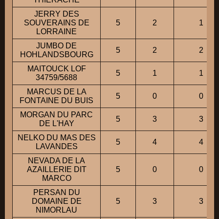
JERRY DES
SOUVERAINS DE
5
2
1
LORRAINE
JUMBO DE
5
2
2
HOHLANDSBOURG
MAITOUCK LOF
5
1
1
34759/5688
MARCUS DE LA
5
0
0
FONTAINE DU BUIS
MORGAN DU PARC
5
3
3
DE L'HAY
NELKO DU MAS DES
5
4
4
LAVANDES
NEVADA DE LA
AZAILLERIE DIT
5
0
0
MARCO
PERSAN DU
DOMAINE DE
5
3
3
NIMORLAU