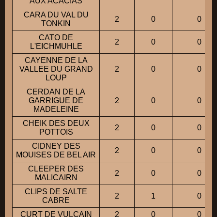
AUX ACACIAS
CARA DU VAL DU
2
0
0
TONKIN
CATO DE
2
0
0
L'EICHMUHLE
CAYENNE DE LA
VALLEE DU GRAND
2
0
0
LOUP
CERDAN DE LA
GARRIGUE DE
2
0
0
MADELEINE
CHEIK DES DEUX
2
0
0
POTTOIS
CIDNEY DES
2
0
0
MOUISES DE BEL AIR
CLEEPER DES
2
0
0
MALICAIRN
CLIPS DE SALTE
2
1
0
CABRE
CURT DE VULCAIN
2
0
0