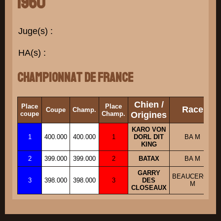
1960
Juge(s) :
HA(s) :
Championnat de France
Chien /
Place
Place
Race
Coupe
Champ.
coupe
Champ.
Origines
KARO VON
1
400.000
400.000
1
DORL DIT
BA M
KING
2
399.000
399.000
2
BATAX
BA M
GARRY
BEAUCERON
3
398.000
398.000
3
DES
M
CLOSEAUX