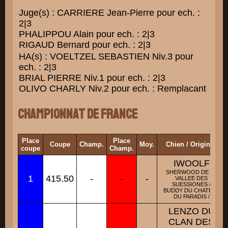
Juge(s) : CARRIERE Jean-Pierre pour ech. :
2|3
PHALIPPOU Alain pour ech. : 2|3
RIGAUD Bernard pour ech. : 2|3
HA(s) : VOELTZEL SEBASTIEN Niv.3 pour
ech. : 2|3
BRIAL PIERRE Niv.1 pour ech. : 2|3
OLIVO CHARLY Niv.2 pour ech. : Remplacant
Championnat de France
Place
Place
Coupe
Champ.
Moy.
Chien / Origines
coupe
Champ.
IWOOLF
SHERWOOD DE LA
1
415.50
-
-
-
VALLEE DES
SUESSIONES /
BUDDY DU CHATEAU
DU PARADIS /
LENZO DU
CLAN DES