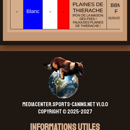
PLAINES DE
BBM
THIERACHE
-
Blanc
-
-
F
IPON DE LA MAISON
01/01/2016
DES FEES /
FALKA DES PLAINES
DE THIERACHE /
MEDIACENTER.SPORTS-CANINS.NET V1.0.0
Copyright © 2025-2027
Informations Utiles