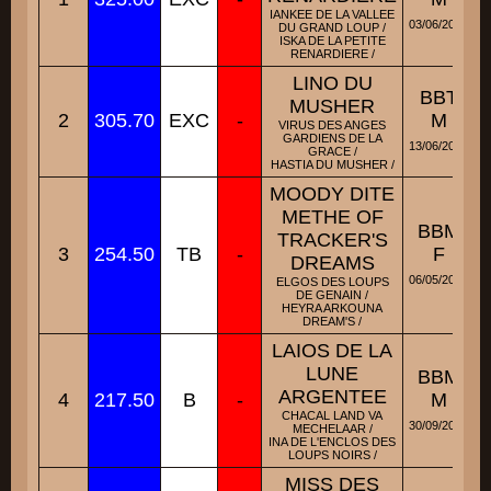
IANKEE DE LA VALLEE
03/06/2018
DU GRAND LOUP /
ISKA DE LA PETITE
RENARDIERE /
LINO DU
BBT
MUSHER
2
305.70
EXC
-
M
M
VIRUS DES ANGES
GARDIENS DE LA
13/06/2015
GRACE /
HASTIA DU MUSHER /
MOODY DITE
METHE OF
BBM
TRACKER'S
3
254.50
TB
-
F
DREAMS
06/05/2016
ELGOS DES LOUPS
DE GENAIN /
HEYRA ARKOUNA
DREAM'S /
LAIOS DE LA
LUNE
BBM
ARGENTEE
4
217.50
B
-
M
CHACAL LAND VA
30/09/2015
MECHELAAR /
INA DE L'ENCLOS DES
LOUPS NOIRS /
MISS DES