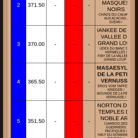
MASQUES
2
371.50
-
-
-
NOIRS
CHAOS DU CALVAIRE
AUX ACACIAS /
DJEAN /
IANKEE DE LA
VALLEE DU
GRAND LOUP
3
370.00
-
-
-
UDEX DU BANC DES
HERMELLES /
FIBY DE LA VALLEE DU
GRAND LOUP /
MASAESYLES
DE LA PETITE
VERNUSSE
4
365.50
-
-
-
EROS VOM TAPFEREN
KRIEGER /
IAOUNDE DE LA PETITE
VERNUSSE /
NORTON DES
TEMPLES DU
NOBLE ART
5
351.50
-
-
-
I'JARROD DES
GUERRIERS
PACIFIQUES /
HALY DU DOMAINE DE