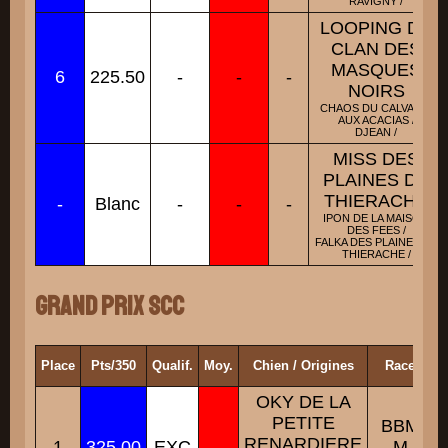
RAVIGNY /
LOOPING DU
CLAN DES
MASQUES
6
225.50
-
-
-
NOIRS
CHAOS DU CALVAIRE
AUX ACACIAS /
DJEAN /
MISS DES
PLAINES DE
THIERACHE
-
Blanc
-
-
-
IPON DE LA MAISON
DES FEES /
FALKA DES PLAINES DE
THIERACHE /
Grand Prix SCC
Place
Pts/350
Qualif.
Moy.
Chien / Origines
Race
P
OKY DE LA
PETITE
BBM
RENARDIERE
1
325.00
EXC
-
M