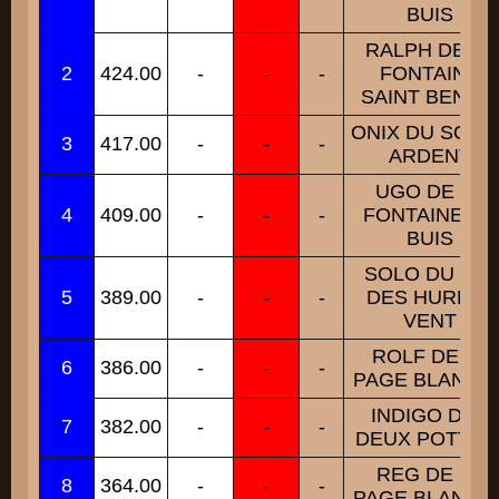
BUIS
RALPH DE LA
2
424.00
-
-
-
FONTAINE
SAINT BENOI
ONIX DU SOLEI
3
417.00
-
-
-
ARDENT
UGO DE LA
4
409.00
-
-
-
FONTAINE DU
BUIS
SOLO DU VAL
5
389.00
-
-
-
DES HURLES
VENT
ROLF DE LA
6
386.00
-
-
-
PAGE BLANCH
INDIGO DES
7
382.00
-
-
-
DEUX POTTOI
REG DE LA
8
364.00
-
-
-
PAGE BLANCH