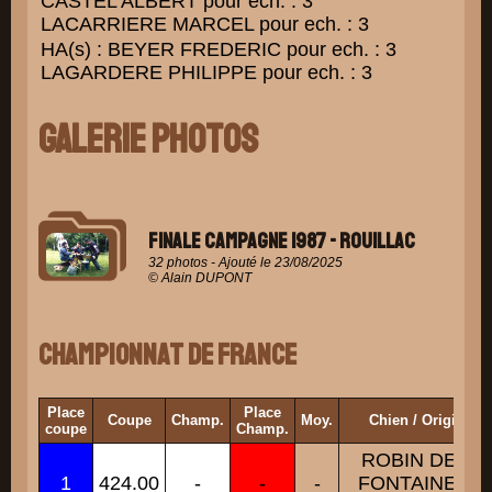
CASTEL ALBERT pour ech. : 3
LACARRIERE MARCEL pour ech. : 3
HA(s) : BEYER FREDERIC pour ech. : 3
LAGARDERE PHILIPPE pour ech. : 3
Galerie Photos
Finale Campagne 1987 - ROUILLAC
32 photos - Ajouté le 23/08/2025
© Alain DUPONT
Championnat de France
Place
Place
Coupe
Champ.
Moy.
Chien / Origines
coupe
Champ.
ROBIN DE LA
1
424.00
-
-
-
FONTAINE DU