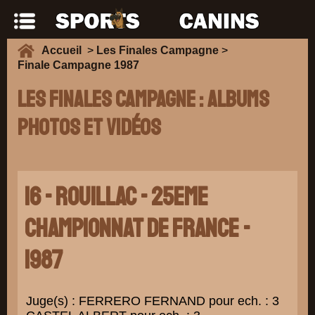
Accueil
>
Les Finales Campagne
>
Finale Campagne 1987
Les Finales Campagne : Albums
photos et vidéos
16 - ROUILLAC - 25eme
CHAMPIONNAT DE FRANCE -
1987
Juge(s) : FERRERO FERNAND pour ech. : 3