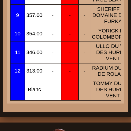
SHERIFF DU
9
357.00
-
-
-
DOMAINE DE L
FURKA
YORICK DU
10
354.00
-
-
-
COLOMBOPHIL
ULLO DU VAL
11
346.00
-
-
-
DES HURLES
VENT
RADIUM DU PA
12
313.00
-
-
-
DE ROLAND
TOMMY DU VA
-
Blanc
-
-
-
DES HURLES
VENT