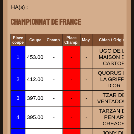
HA(s) :
Championnat de France
Place
Place
Coupe
Champ.
Moy.
Chien / Origines
coupe
Champ.
UGO DE LA
1
453.00
-
-
-
MAISON DU
CASTOR
QUORUS DE
2
412.00
-
-
-
LA GRIFFE
D’OR
TZAR DE
3
397.00
-
-
-
VENTADOUR
TARZAN DE
4
395.00
-
-
-
PEN AR
CREACH
JONY DU