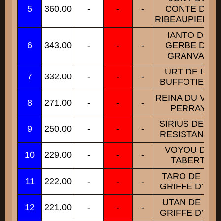
5
360.00
-
-
-
CONTE DE
RIBEAUPIERRE
IANTO DE
6
343.00
-
-
-
GERBE DE
GRANVAL
URT DE LA
7
332.00
-
-
-
BUFFOTIERE
REINA DU VIEU
8
271.00
-
-
-
PERRAY
SIRIUS DE LA
9
250.00
-
-
-
RESISTANCE
VOYOU DE
10
229.00
-
-
-
TABERT
TARO DE LA
11
222.00
-
-
-
GRIFFE D’OR
UTAN DE LA
12
221.00
-
-
-
GRIFFE D’OR