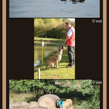
0 vue
0 vue