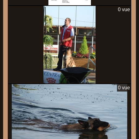
0 vue
0 vue