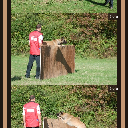
0 vue
0 vue