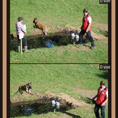
0 vue
0 vue