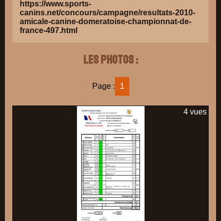
https://www.sports-
canins.net/concours/campagne/resultats-2010-
amicale-canine-domeratoise-championnat-de-
france-497.html
Les photos :
Page :
1
4 vues