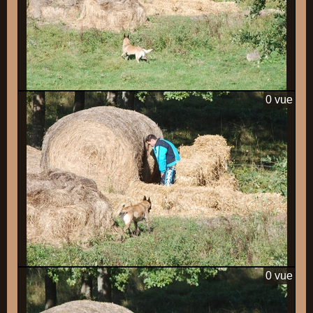
0 vue
0 vue