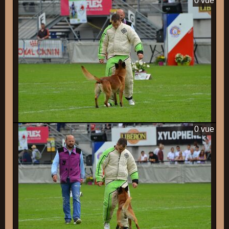
0 vue
0 vue