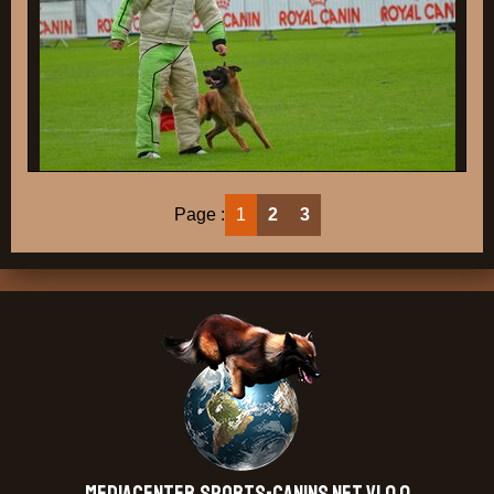
Page :
1
2
3
MEDIACENTER.SPORTS-CANINS.NET V1.0.0