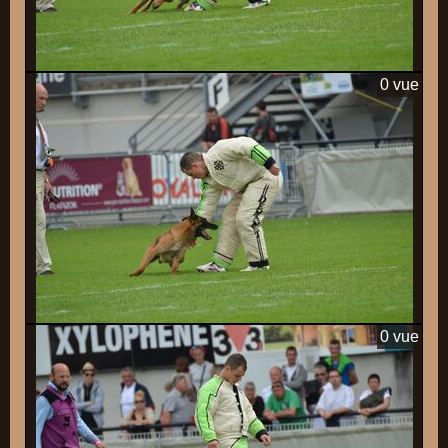
0 vue
0 vue