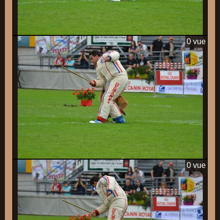
0 vue
0 vue