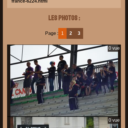
france-6224.html
Les photos :
Page :
1
2
3
0 vue
0 vue