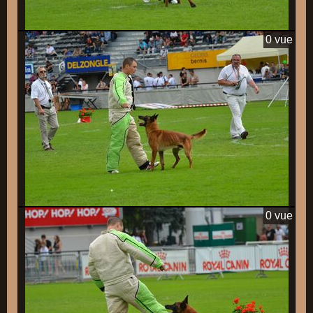
0 vue
0 vue