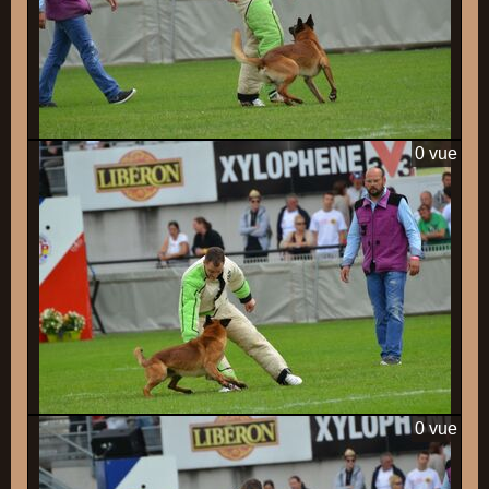
0 vue
0 vue