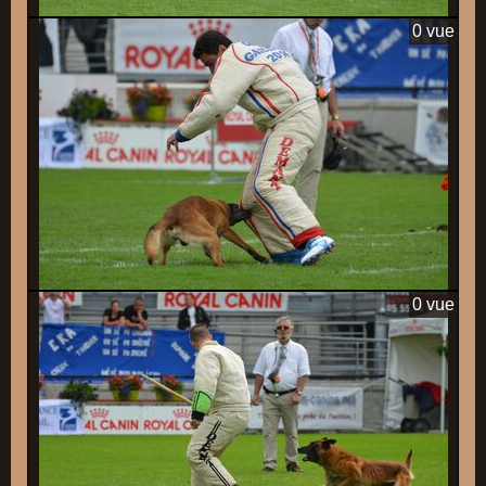
0 vue
0 vue