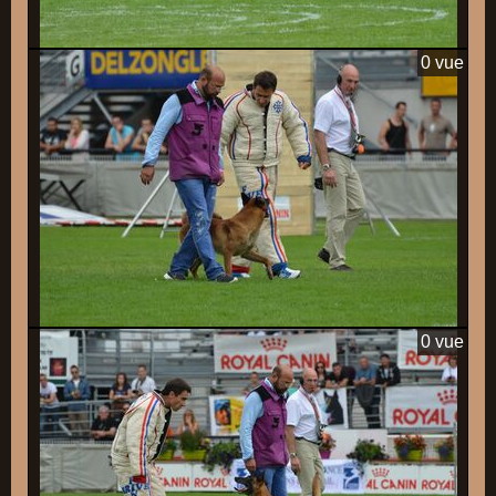
0 vue
0 vue