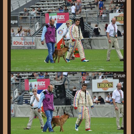
0 vue
0 vue