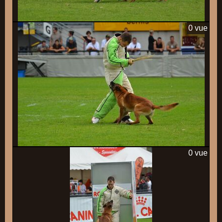
0 vue
0 vue