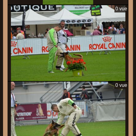
0 vue
0 vue