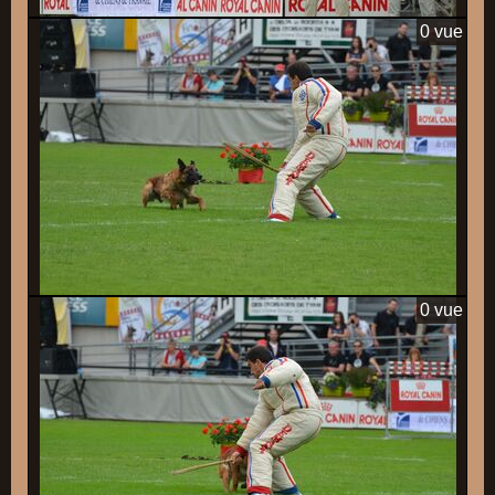
0 vue
0 vue