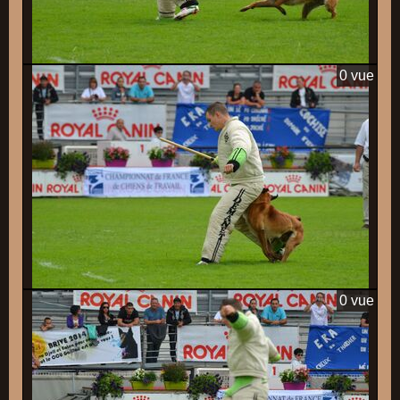
0 vue
0 vue