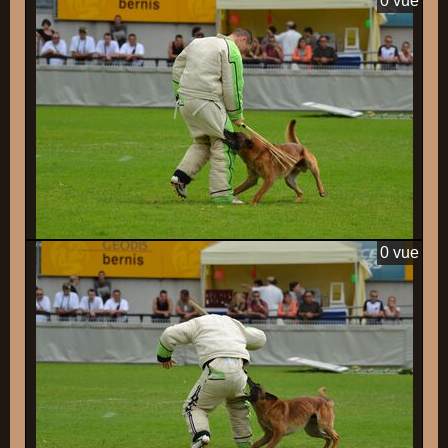
0 vue
0 vue