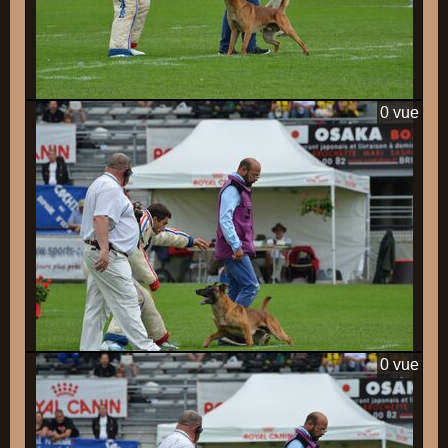
0 vue
0 vue