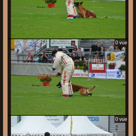
0 vue
0 vue