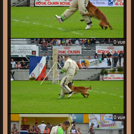
0 vue
0 vue