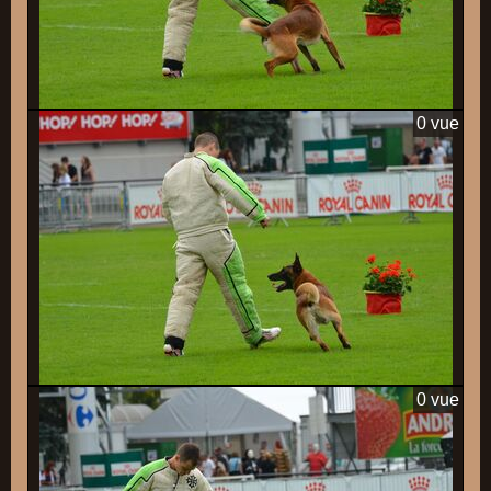
0 vue
0 vue