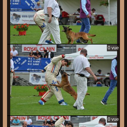
0 vue
0 vue