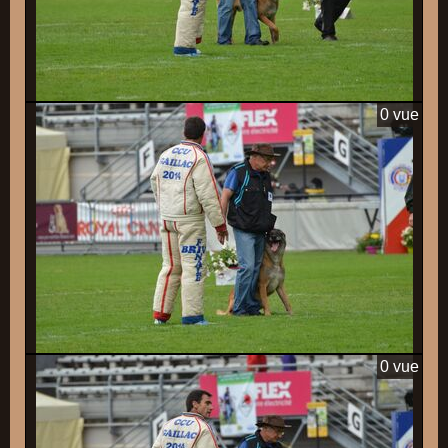
0 vue
0 vue