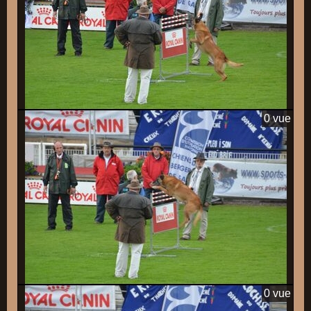
0 vue
0 vue