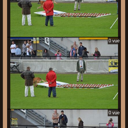
0 vue
0 vue