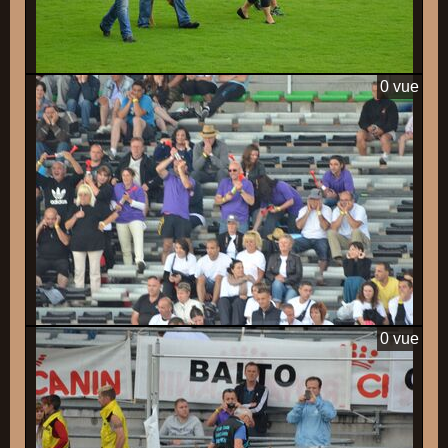
0 vue
0 vue