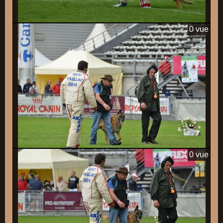
0 vue
0 vue