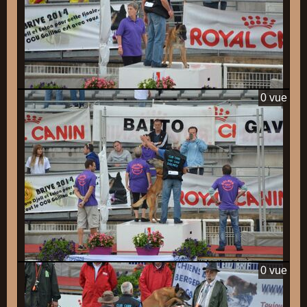
0 vue
0 vue