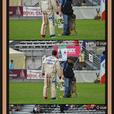
0 vue
0 vue