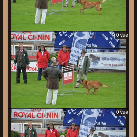
0 vue
0 vue