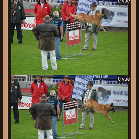
0 vue
0 vue