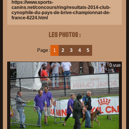
https://www.sports-
canins.net/concours/ring/resultats-2014-club-
cynophile-du-pays-de-brive-championnat-de-
france-6224.html
Les photos :
Page :
1
2
3
4
5
0 vue