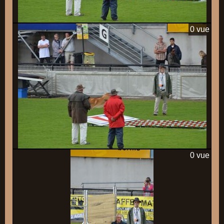
0 vue
0 vue