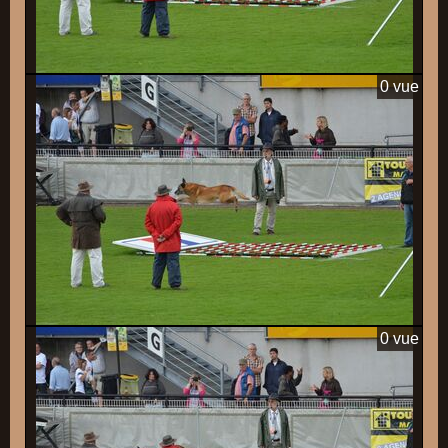
0 vue
0 vue