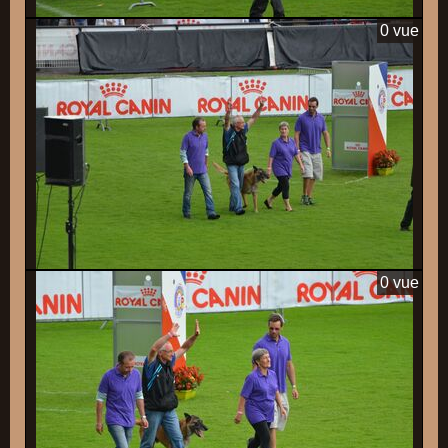
0 vue
0 vue