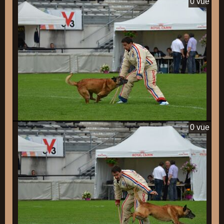
0 vue
0 vue