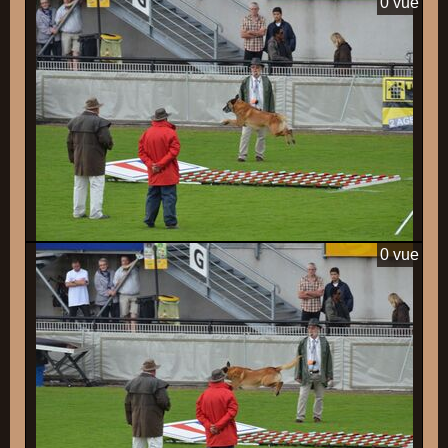
0 vue
0 vue