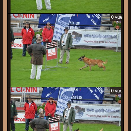
0 vue
0 vue