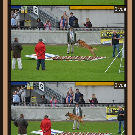
0 vue
0 vue