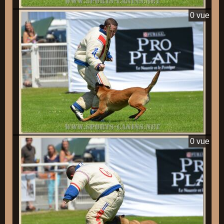
0 vue
0 vue