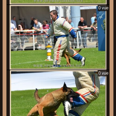
0 vue
0 vue