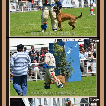
0 vue
0 vue