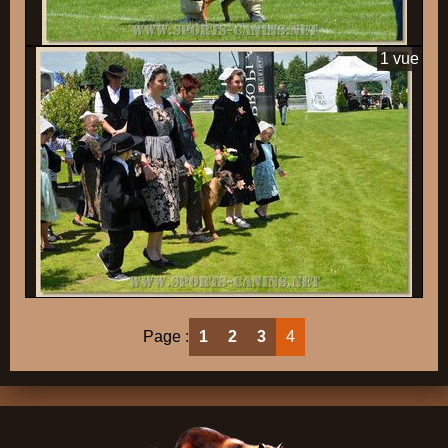
1 vue
Page :
1
2
3
4