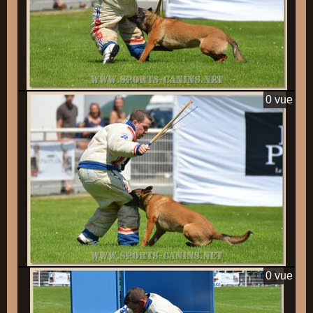
0 vue
0 vue