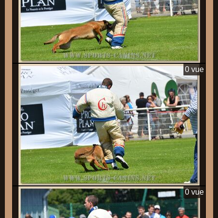
0 vue
0 vue