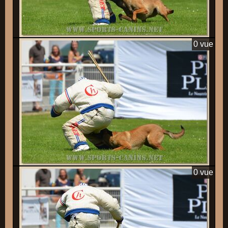
0 vue
0 vue