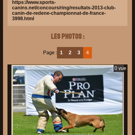
https://www.sports-
canins.net/concours/ring/resultats-2013-club-
canin-de-redene-championnat-de-france-
3998.html
Les photos :
Page :
1
2
3
4
0 vue