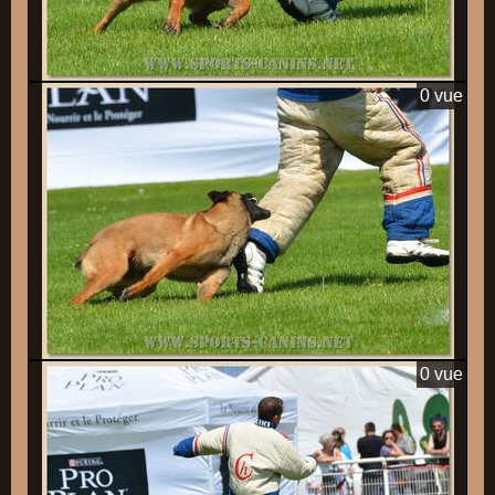
0 vue
0 vue