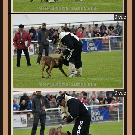
0 vue
0 vue