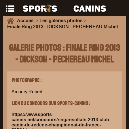
Accueil
>
Les galeries photos
>
Finale Ring 2013 - DICKSON - PECHEREAU Michel
Galerie Photos : Finale Ring 2013
- DICKSON - PECHEREAU Michel
Photographe :
Amaury Robert
Lien du concours sur Sports-Canins :
https://www.sports-
canins.net/concours/ring/resultats-2013-club-
canin-de-redene-championnat-de-france-