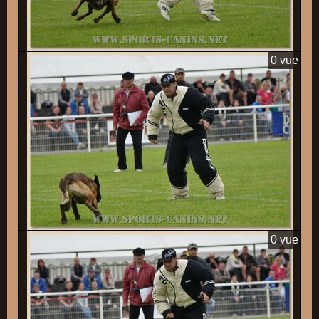
0 vue
0 vue