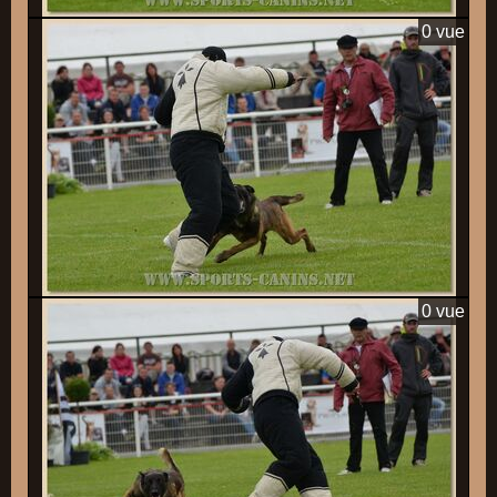
0 vue
0 vue