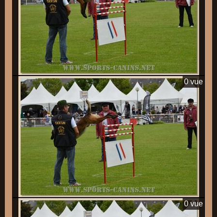
0 vue
0 vue