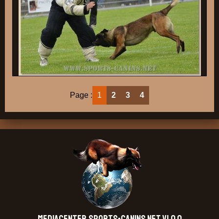
Page :
1
2
3
4
MEDIACENTER.SPORTS-CANINS.NET V1.0.0