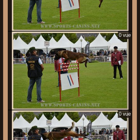
0 vue
0 vue