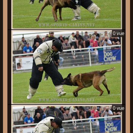
0 vue
0 vue