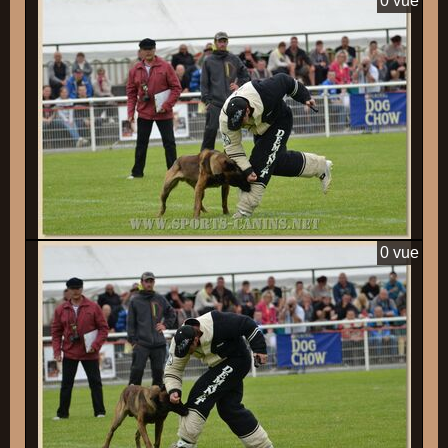
0 vue
0 vue