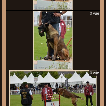
0 vue
0 vue