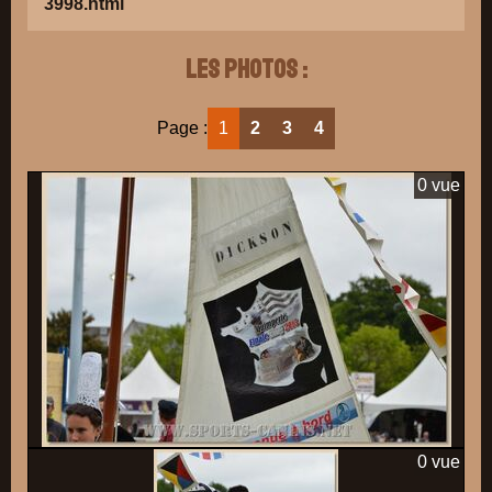
3998.html
Les photos :
Page :
1
2
3
4
0 vue
0 vue