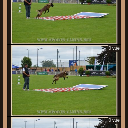
0 vue
0 vue