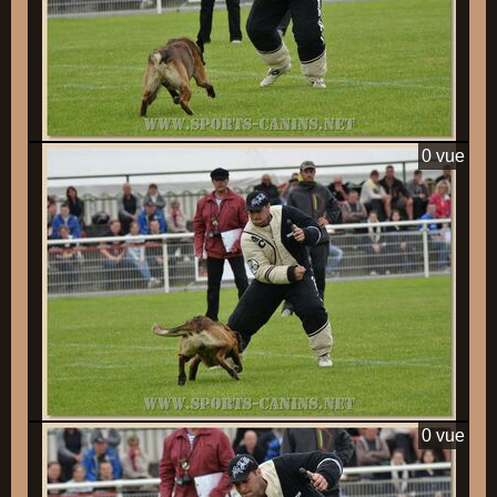
0 vue
0 vue