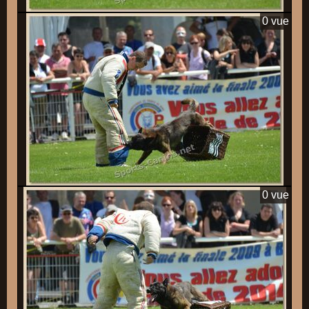
0 vue
0 vue