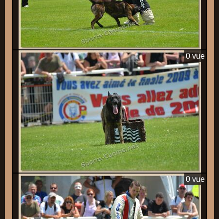
0 vue
0 vue