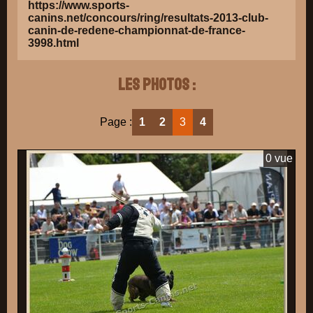
https://www.sports-
canins.net/concours/ring/resultats-2013-club-
canin-de-redene-championnat-de-france-
3998.html
Les photos :
Page :
1
2
3
4
0 vue