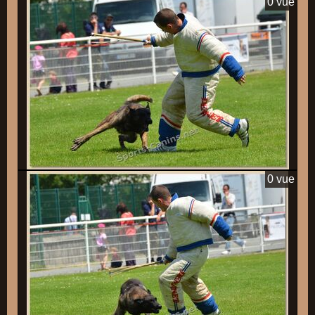
0 vue
0 vue