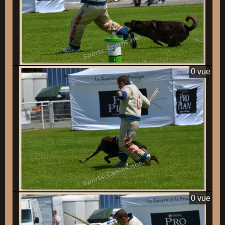
0 vue
0 vue