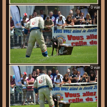
0 vue
0 vue