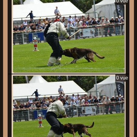
0 vue
0 vue