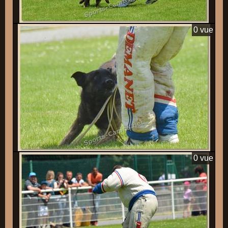
0 vue
0 vue