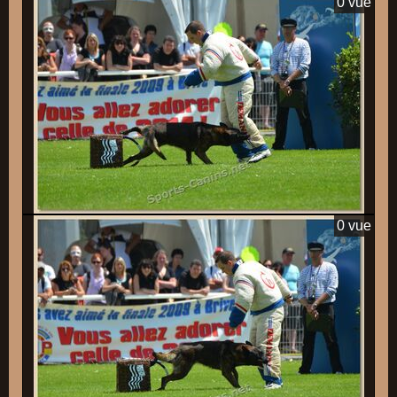
0 vue
0 vue