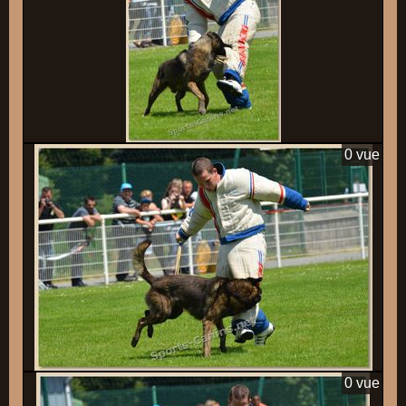
0 vue
0 vue