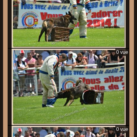
0 vue
0 vue