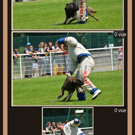
0 vue
0 vue