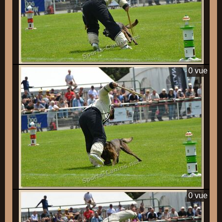
0 vue
0 vue