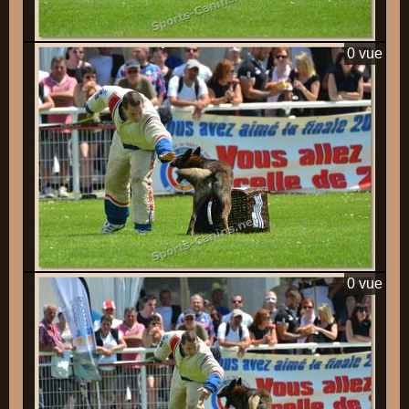
0 vue
0 vue