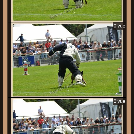
0 vue
0 vue