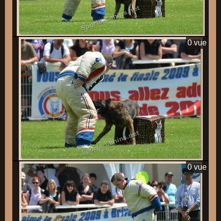
0 vue
0 vue