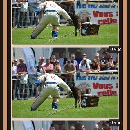
0 vue
0 vue