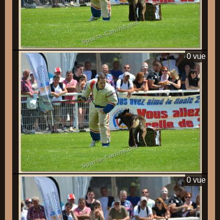
0 vue
0 vue