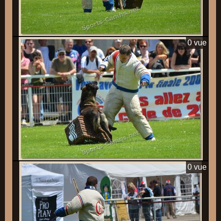
0 vue
0 vue