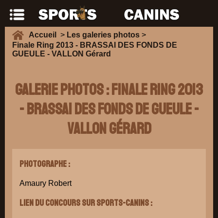
Accueil
>
Les galeries photos
>
Finale Ring 2013 - BRASSAI DES FONDS DE
GUEULE - VALLON Gérard
Galerie Photos : Finale Ring 2013
- BRASSAI DES FONDS DE GUEULE -
VALLON Gérard
Photographe :
Amaury Robert
Lien du concours sur Sports-Canins :