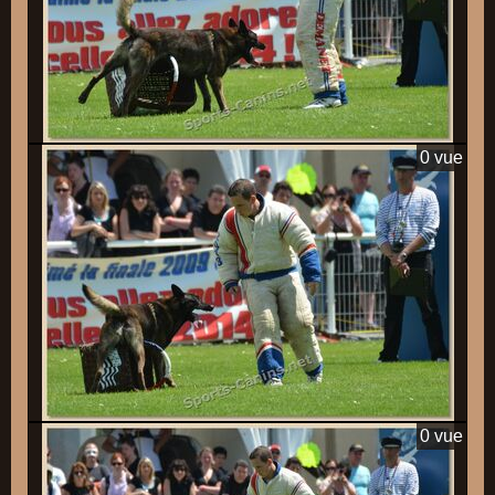
0 vue
0 vue