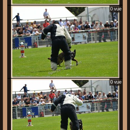
0 vue
0 vue