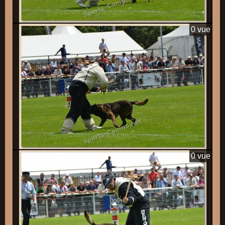
0 vue
0 vue