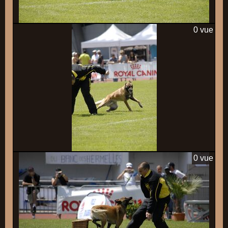
0 vue
0 vue