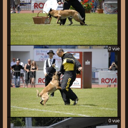
0 vue
0 vue