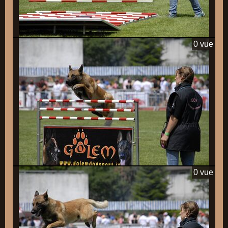
0 vue
0 vue