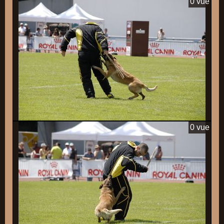
0 vue
0 vue