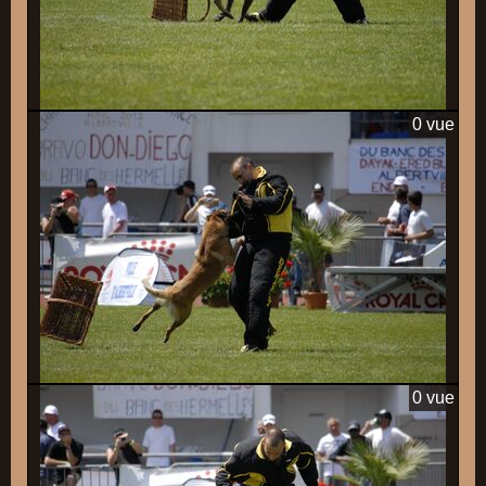
0 vue
0 vue