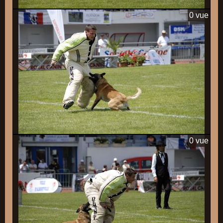
0 vue
0 vue