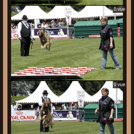
0 vue
0 vue