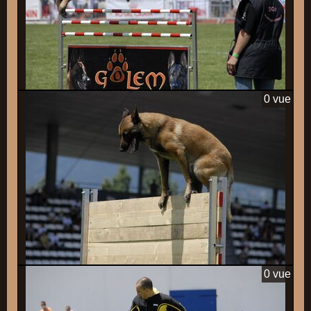
0 vue
0 vue