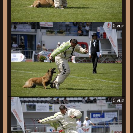
0 vue
0 vue