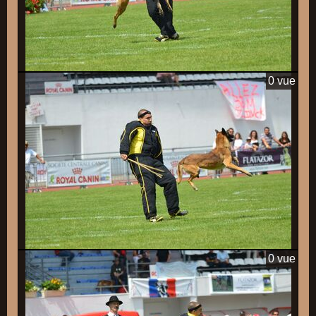
0 vue
0 vue