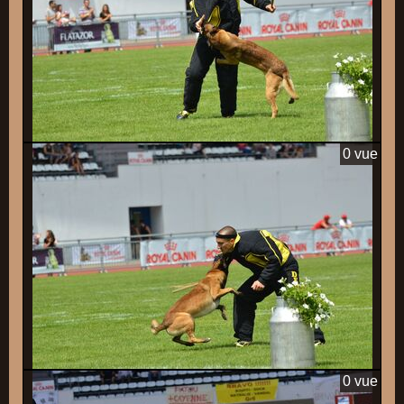
0 vue
0 vue