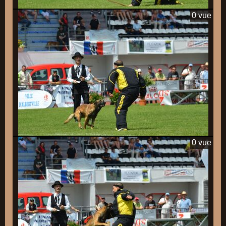
0 vue
0 vue