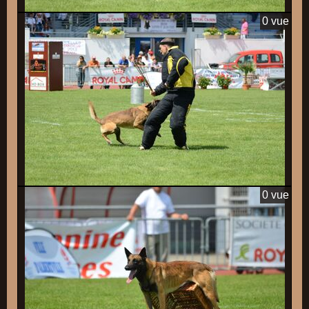
0 vue
0 vue