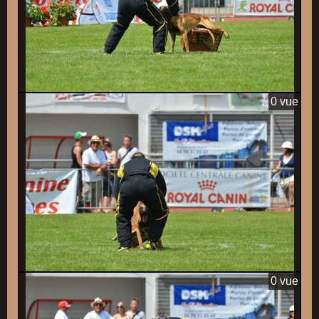
0 vue
0 vue