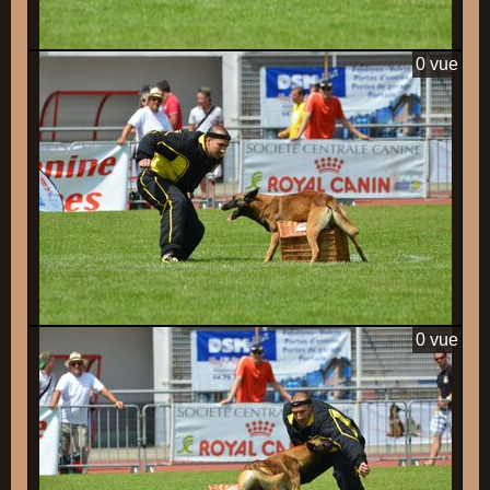
0 vue
0 vue