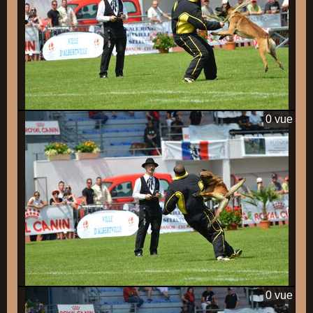
0 vue
0 vue