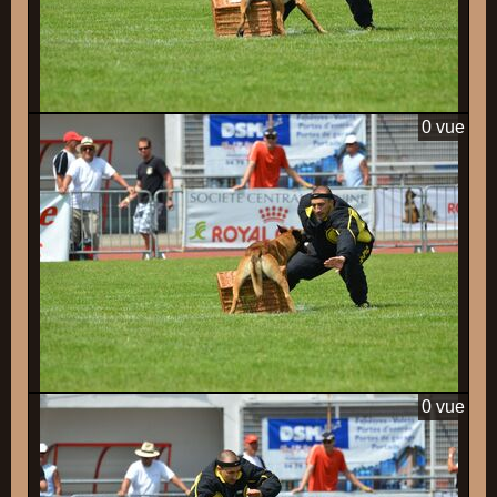
0 vue
0 vue