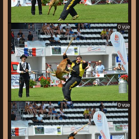
0 vue
0 vue