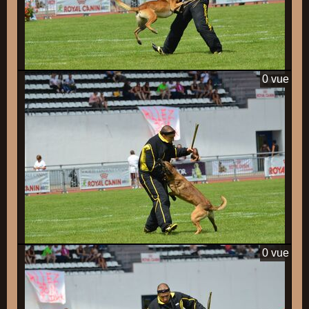
0 vue
0 vue