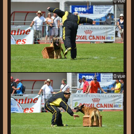
0 vue
0 vue