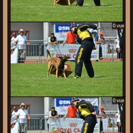
0 vue
0 vue