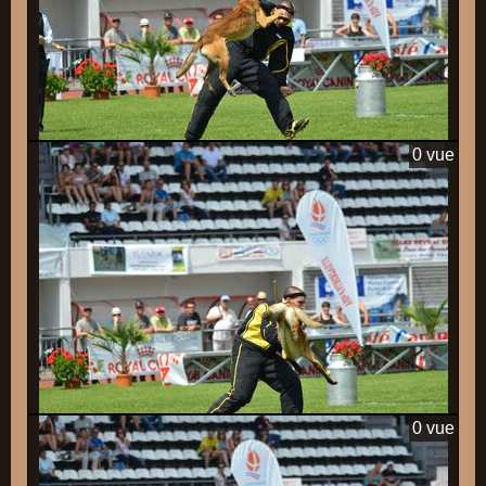
0 vue
0 vue