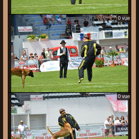
0 vue
0 vue