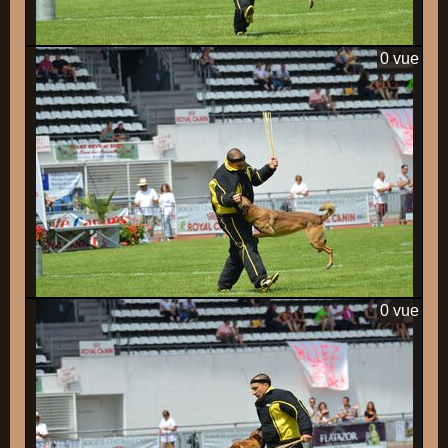
0 vue
0 vue