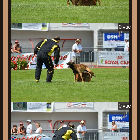
0 vue
0 vue