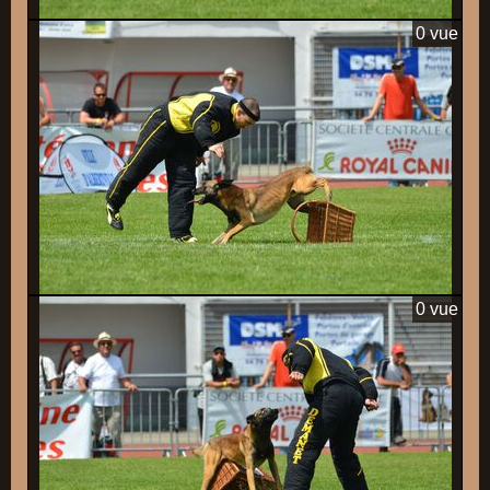
0 vue
0 vue