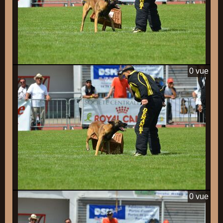
0 vue
0 vue