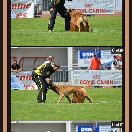
0 vue
0 vue