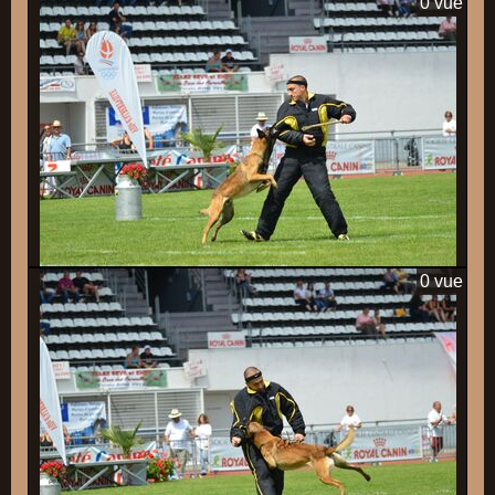
0 vue
0 vue