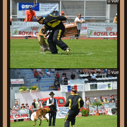
0 vue
0 vue