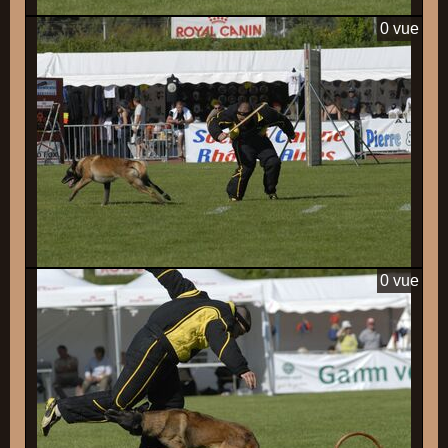
0 vue
0 vue