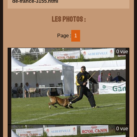
de-france-3155.html
Les photos :
Page :
1
0 vue
0 vue