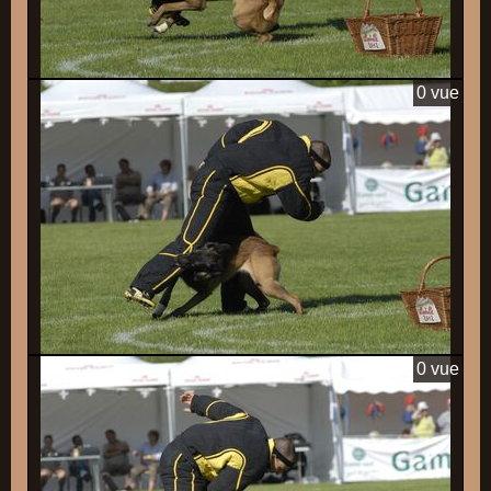
0 vue
0 vue