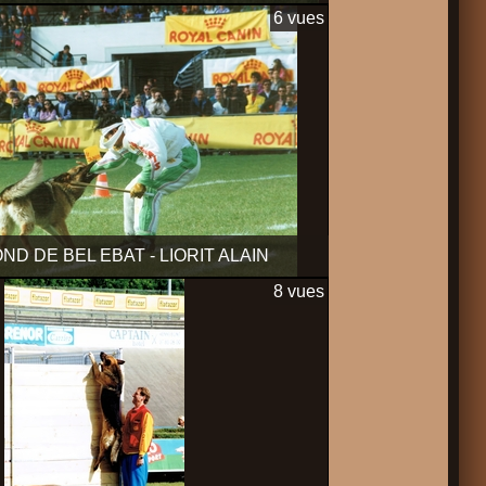
6 vues
ND DE BEL EBAT - LIORIT ALAIN
8 vues