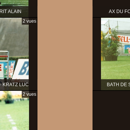
RIT ALAIN
AX DU FO
2 vues
- KRATZ LUC
BATH DE 
2 vues