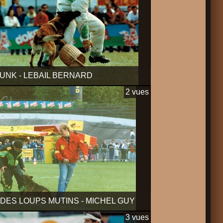
UNK - LEBAIL BERNARD
2 vues
DES LOUPS MUTINS - MICHEL GUY
3 vues