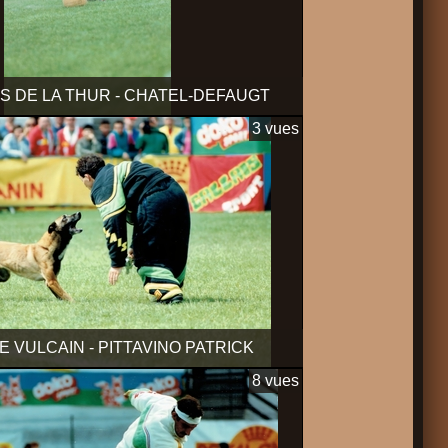
IS DE LA THUR - CHATEL-DEFAUGT
3 vues
E VULCAIN - PITTAVINO PATRICK
8 vues