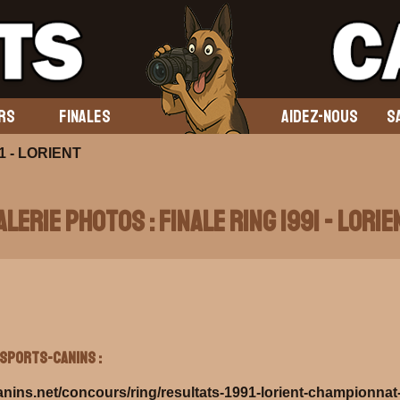
RS
FINALES
AIDEZ-NOUS
S
91 - LORIENT
alerie Photos : Finale Ring 1991 - LORIE
Sports-Canins :
anins.net/concours/ring/resultats-1991-lorient-championnat