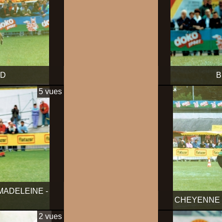
RD
B
5 vues
MADELEINE -
CHEYENNE 
2 vues