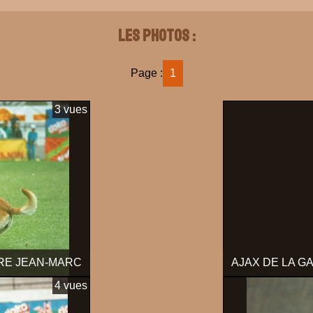
Les photos :
Page :
1
3 vues
ERE JEAN-MARC
AJAX DE LA G
4 vues