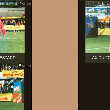
2 vues
TESTARD
AX DU FO
5 vues