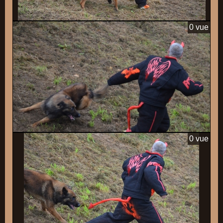
0 vue
0 vue