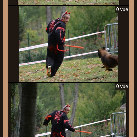
0 vue
0 vue