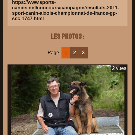
https://www.sports-
canins.net/concours/campagne/resultats-2011-
sport-canin-aixois-championnat-de-france-gp-
scc-1747.html
Les photos :
Page :
1
2
3
2 vues