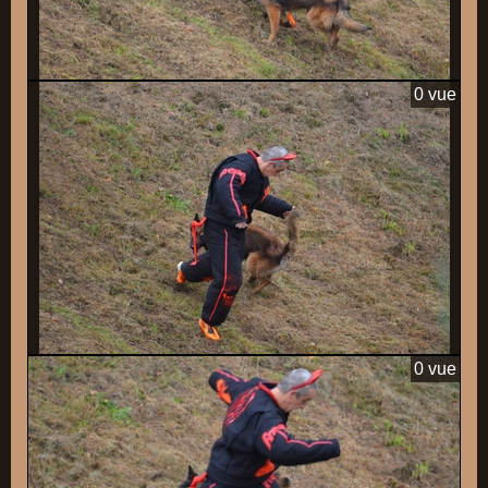
0 vue
0 vue