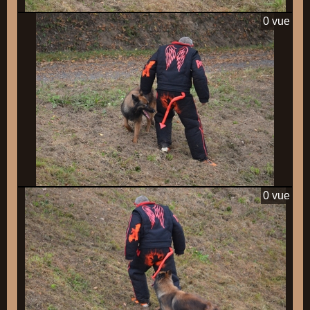
0 vue
0 vue