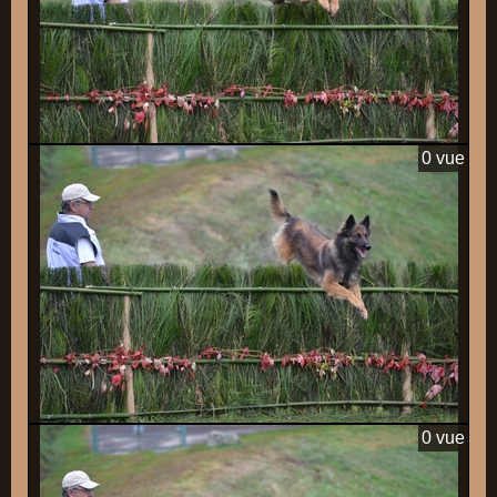
0 vue
0 vue