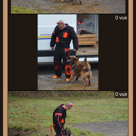
0 vue
0 vue