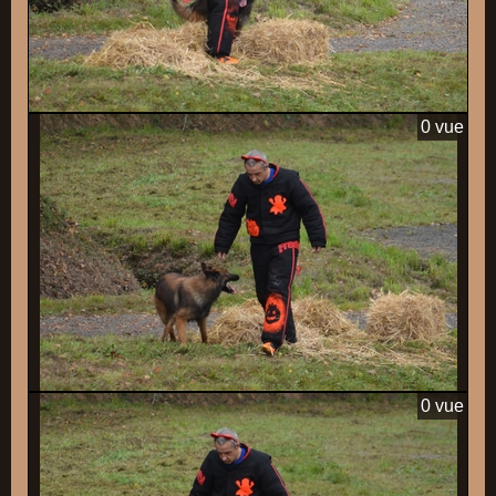
0 vue
0 vue