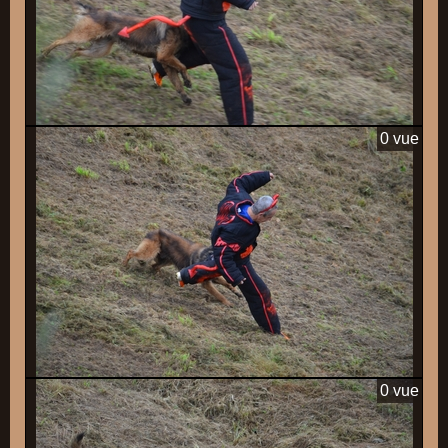
0 vue
0 vue