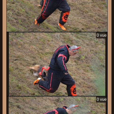
0 vue
0 vue