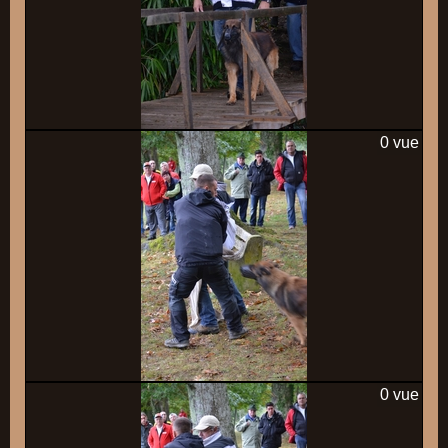
0 vue
0 vue