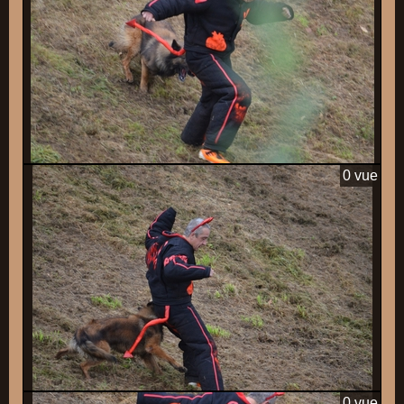
0 vue
0 vue