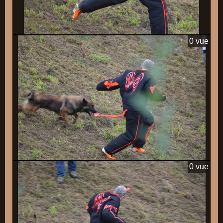
0 vue
0 vue