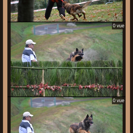
0 vue
0 vue