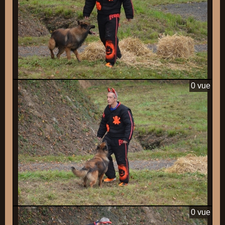
0 vue
0 vue