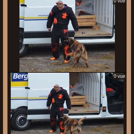
0 vue
0 vue