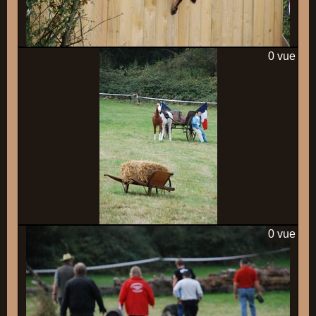
0 vue
0 vue