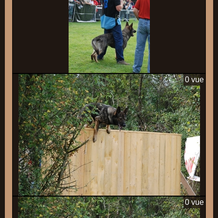
0 vue
0 vue