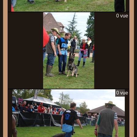
0 vue
0 vue