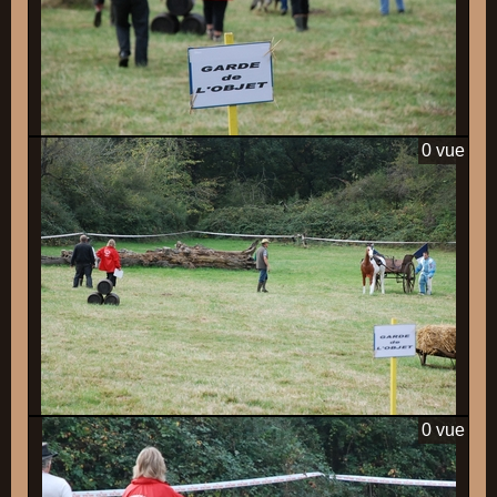
0 vue
0 vue