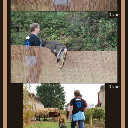
0 vue
0 vue