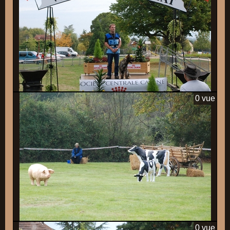
0 vue
0 vue