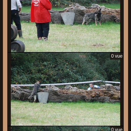
0 vue
0 vue