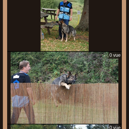
0 vue
0 vue