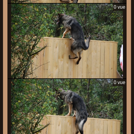
0 vue
0 vue