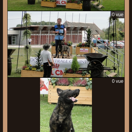
0 vue
0 vue