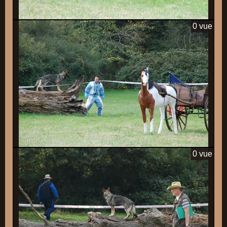
0 vue
0 vue