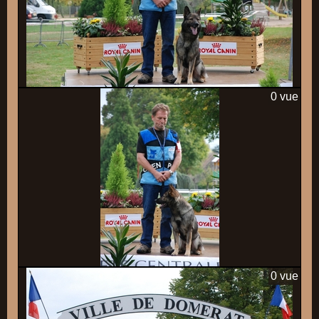
0 vue
0 vue