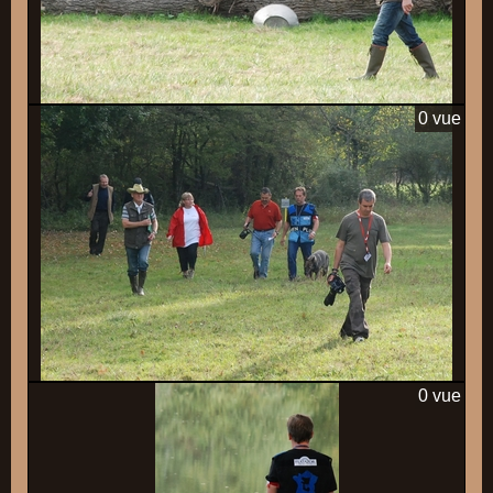
0 vue
0 vue