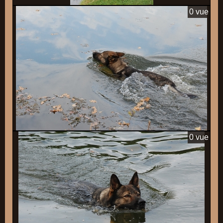
0 vue
0 vue