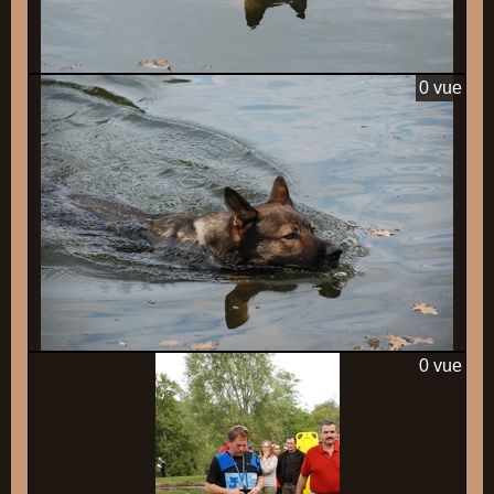
0 vue
0 vue