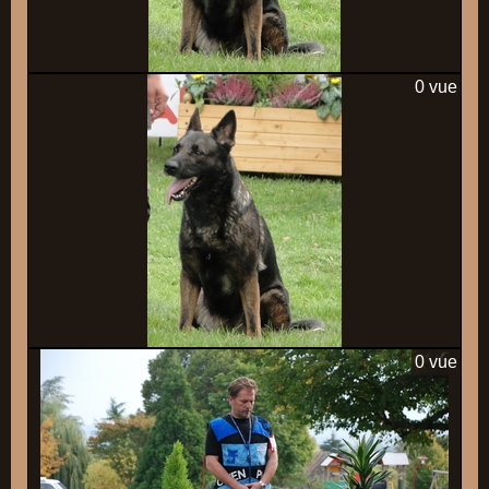
0 vue
0 vue