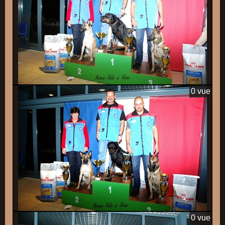
0 vue
0 vue