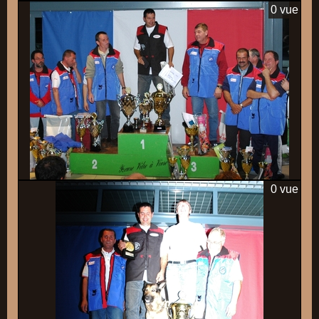
0 vue
0 vue