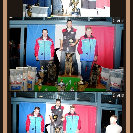
0 vue
0 vue