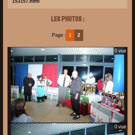
153157.html
Les photos :
Page :
1
2
0 vue
0 vue