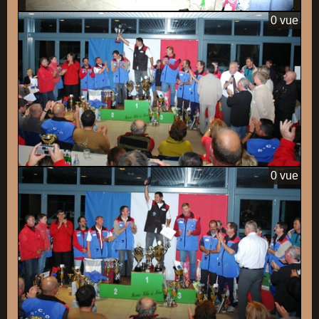
0 vue
0 vue