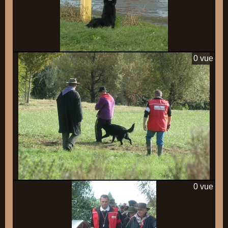
0 vue
0 vue