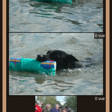
0 vue
0 vue