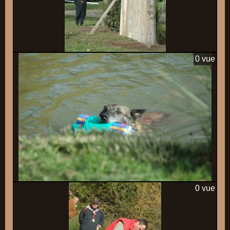
0 vue
0 vue