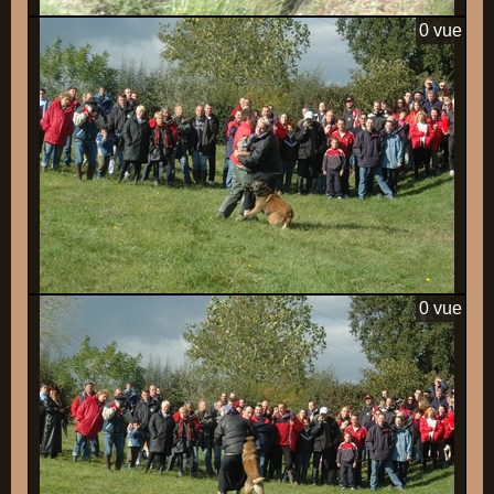
0 vue
0 vue