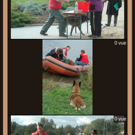
0 vue
0 vue