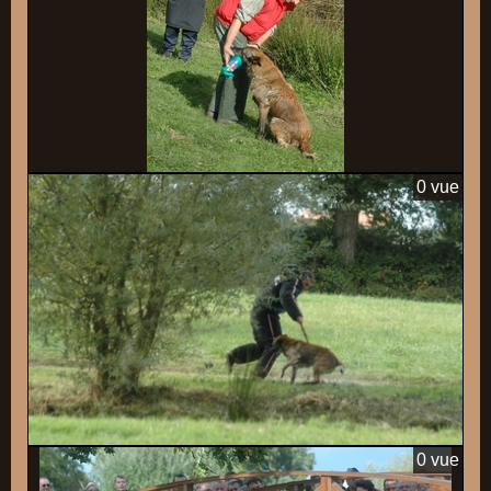
0 vue
0 vue