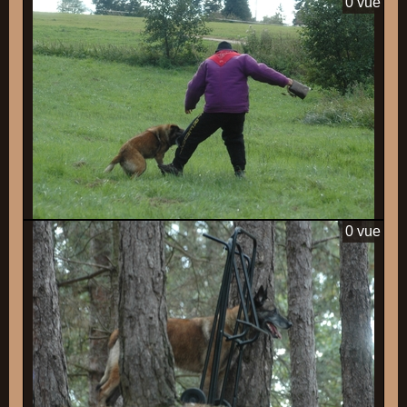
0 vue
0 vue