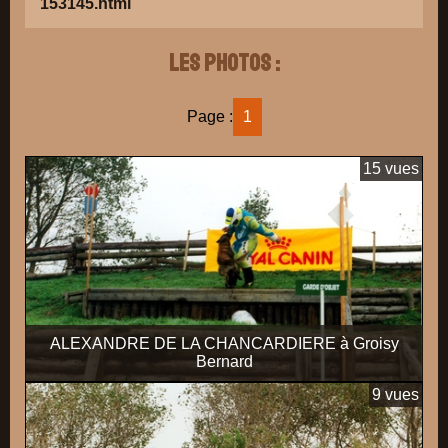
153145.html
Les photos :
Page :
1
15 vues
ALEXANDRE DE LA CHANCARDIERE à Groisy
Bernard
9 vues