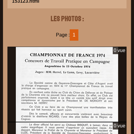
153123.html
Les photos :
Page :
1
0 vue
0 vue