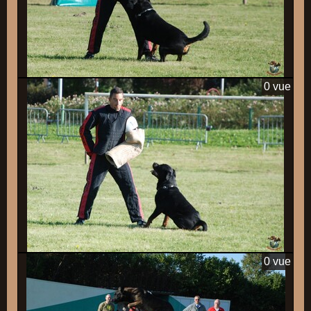
0 vue
0 vue