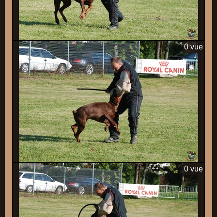
0 vue
0 vue