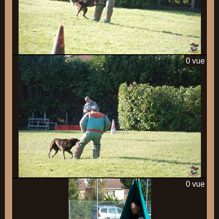
0 vue
0 vue