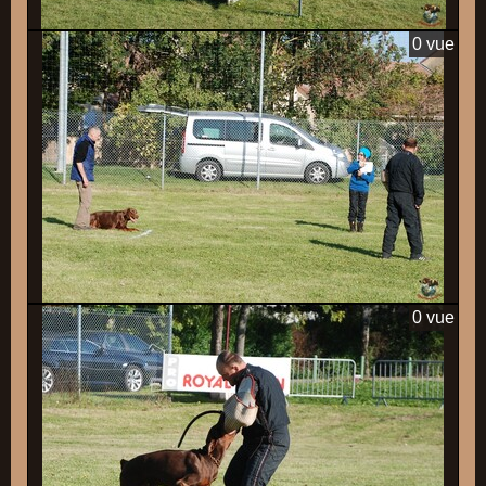
0 vue
0 vue