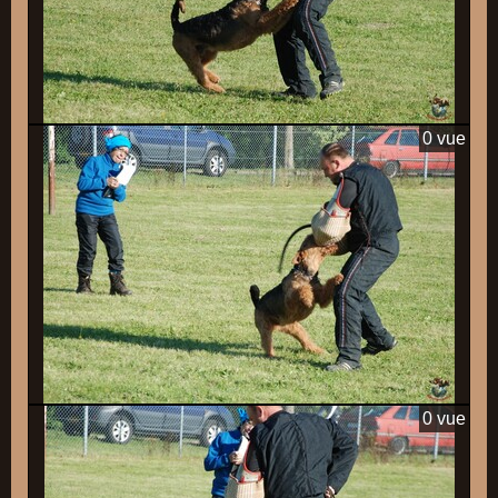
0 vue
0 vue