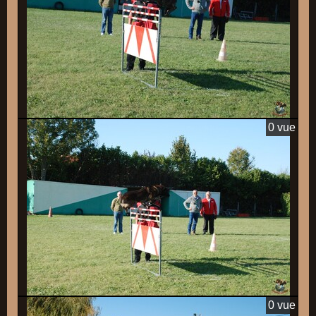
0 vue
0 vue