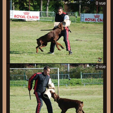
0 vue
0 vue