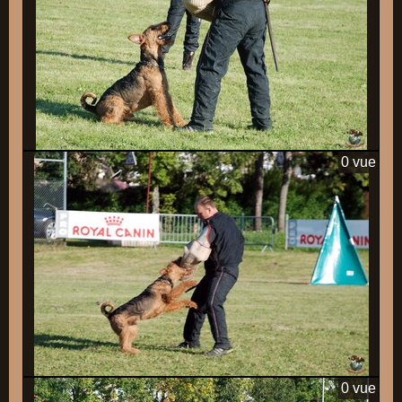
0 vue
0 vue