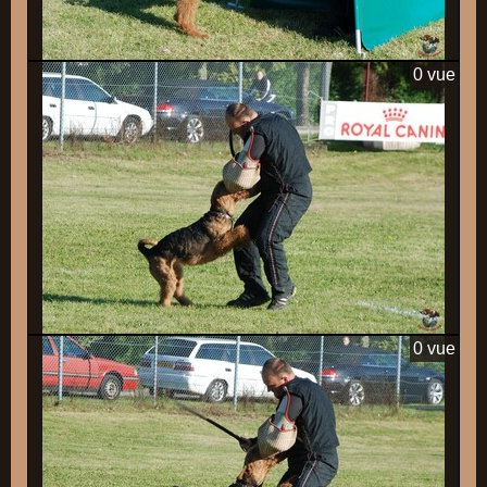
0 vue
0 vue