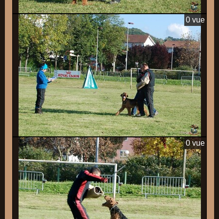
0 vue
0 vue