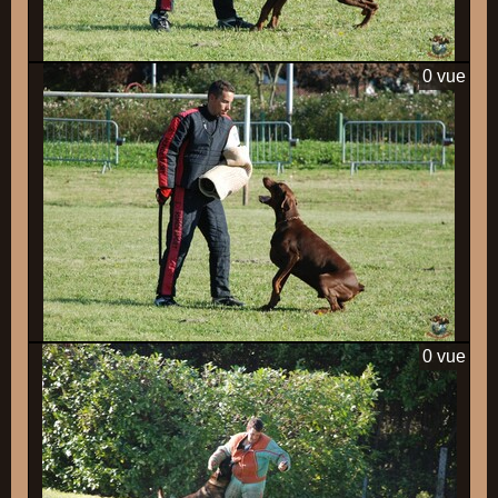
0 vue
0 vue