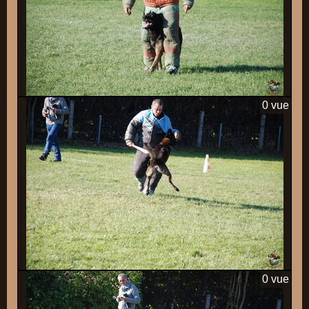
0 vue
0 vue