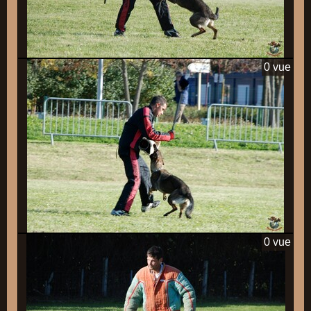
0 vue
0 vue