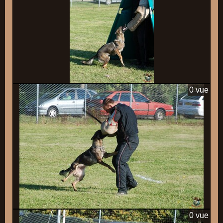
0 vue
0 vue