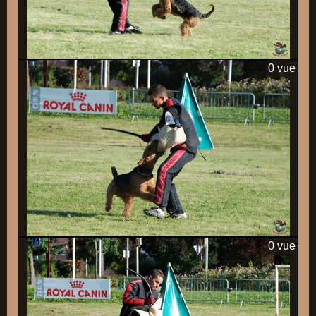
0 vue
0 vue