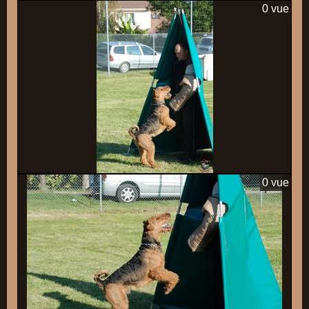
0 vue
0 vue