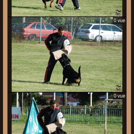
0 vue
0 vue