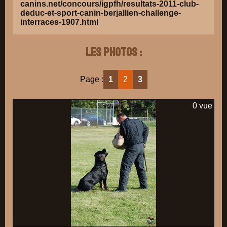
canins.net/concours/igpfh/resultats-2011-club-
deduc-et-sport-canin-berjallien-challenge-
interraces-1907.html
Les photos :
Page :
1
2
3
0 vue