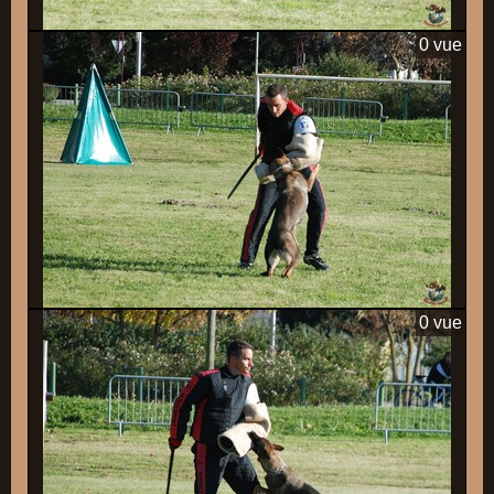
0 vue
0 vue