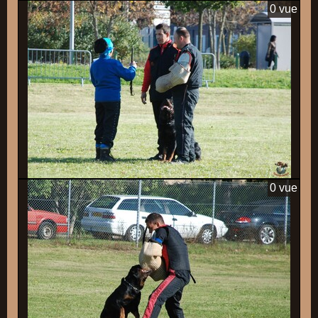
0 vue
0 vue