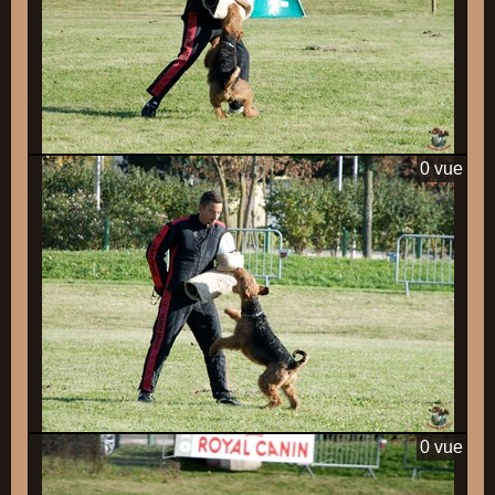
0 vue
0 vue