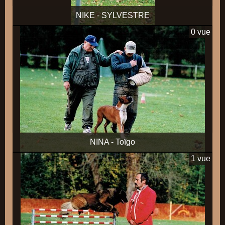
NIKE - SYLVESTRE
0 vue
NINA - Toïgo
1 vue