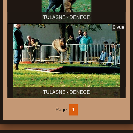
TULASNE - DENECE
0 vue
TULASNE - DENECE
Page :
1