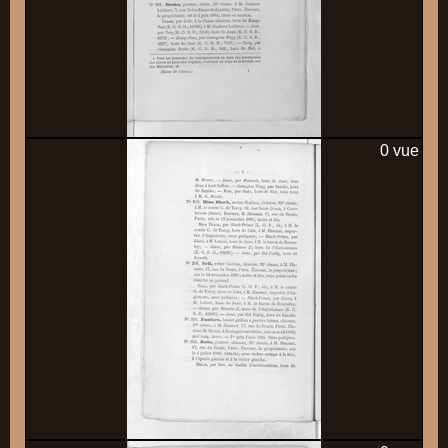
0 vue